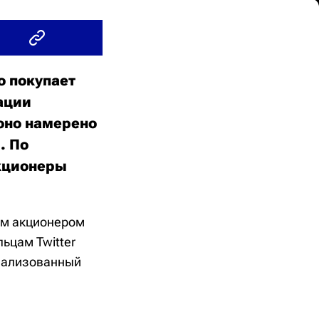
о покупает
ации
оно намерено
. По
акционеры
шим акционером
ьцам Twitter
реализованный