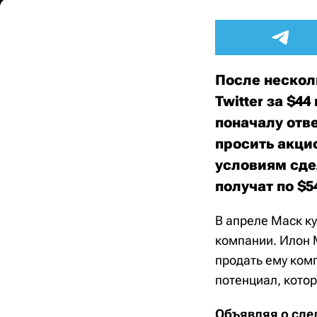
После нескол
Twitter за $
поначалу отв
просить акци
условиям сдел
получат по $5
В апреле Маск ку
компании. Илон 
продать ему ком
потенциал, кото
Объявляя о сде