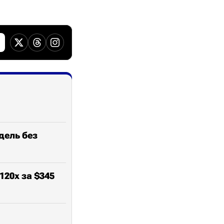
дель без
120х за $345