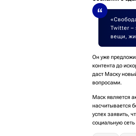
«Свобода
Twitter 
вещи, жи
Он уже предложи
контента до иско
даст Маску новы
вопросами.
Маск является ак
насчитывается б
успех заявить, ч
социальную сеть 