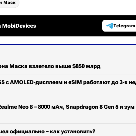
н Маск
 MobiDevices
Telegram
она Маска взлетело выше $850 млрд
S5 с AMOLED-дисплеем и eSIM работают до 3-х не
alme Neo 8 – 8000 мАч, Snapdragon 8 Gen 5 и зум 
шел официально – как установить?