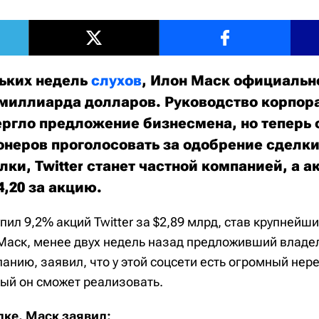
ьких недель
слухов
, Илон Маск официальн
44 миллиарда долларов. Руководство корпор
ергло предложение бизнесмена, но теперь 
онеров проголосовать за одобрение сделки
ки, Twitter станет частной компанией, а 
4,20 за акцию.
пил 9,2% акций Twitter за $2,89 млрд, став крупней
Маск, менее двух недель назад предложивший владел
панию, заявил, что у этой соцсети есть огромный не
рый он сможет реализовать.
лке, Маск заявил: