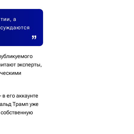
тии, а
обсуждаются
публикуемого
читают эксперты,
ическими
 в его аккаунте
альд Трамп уже
ю собственную