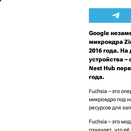
Google незам
микроядра Zi
2016 года. На
устройства –
Nest Hub пер
года.
Fuchsia – это оп
микроядро под н
ресурсов для зап
Fuchsia – это м
означает, что е