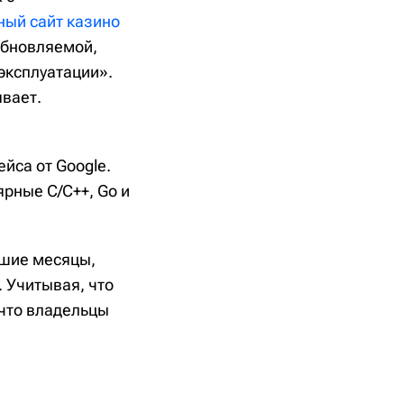
ый сайт казино
 обновляемой,
эксплуатации».
ывает.
йса от Google.
ярные C/C++, Go и
йшие месяцы,
. Учитывая, что
 что владельцы