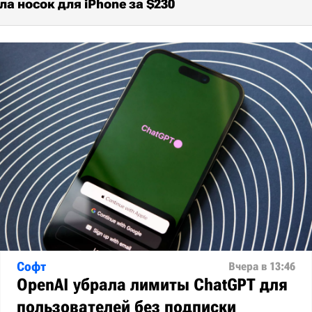
ла носок для iPhone за $230
Софт
Вчера в 13:46
OpenAI убрала лимиты ChatGPT для
пользователей без подписки