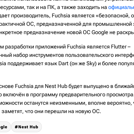
сурсами, так и на ПК, а также заходить на
официальн
ждает производитель, Fuchsia является «безопасной,
рактичной ОС, предназначенной для промышленной 
онкретное предназначение новой ОС Google не раскр
 разработки приложений Fuchsia является Flutter –
ный набор инструментов пользовательского интерфе
sia поддерживает язык Dart (он же Sky) и более попул
снове Fuchsia для Nest Hub будет выпущено в ближа
то включён в программу предварительного просмотра
можности останутся неизменными, вполне вероятно,
 заметят, что они перешли на новую ОС.
gle
Nest Hub