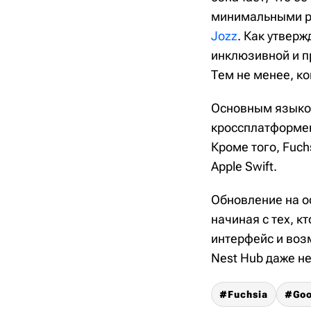
минимальными ре
Jozz
. Как утвер
инклюзивной и п
Тем не менее, к
Основным языком
кроссплатформен
Кроме того, Fuch
Apple Swift.
Обновление на о
начиная с тех, к
интерфейс и воз
Nest Hub даже не
Fuchsia
Goo