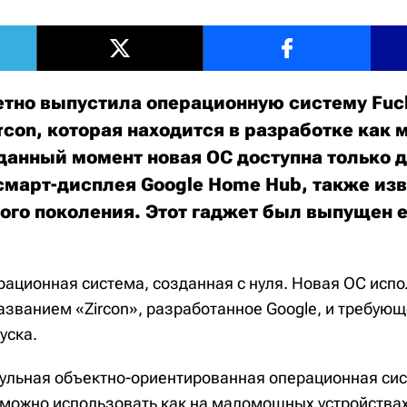
етно выпустила операционную систему Fuch
rcon, которая находится в разработке как
 данный момент новая ОС доступна только 
 смарт-дисплея Google Home Hub, также изв
вого поколения. Этот гаджет был выпущен е
ерационная система, созданная с нуля. Новая ОС испо
азванием «Zircon», разработанное Google, и требу
уска.
одульная объектно-ориентированная операционная сис
ё можно использовать как на маломощных устройствах