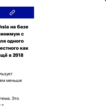
sia на базе
 минимум с
для одного
естного как
щё в 2018
льзует
ющем меньше
тема. Это
 с