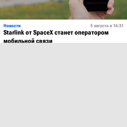
Новости
5 августа в 16:31
Starlink от SpaceX станет оператором
мобильной связи
Показать ещё
О проекте
Лицензия
Обратная связь
© 2012 – 2026 MobiDevices.com
Использование материалов без ссылки запрещено. Почта:
md@mobidevices.com