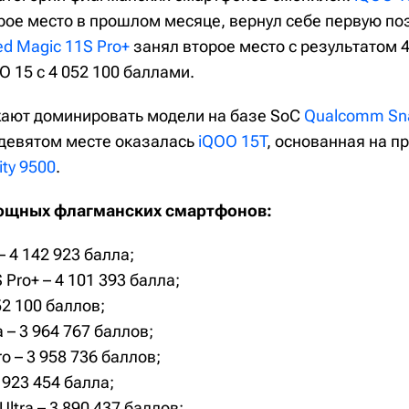
ое место в прошлом месяце, вернул себе первую по
ed Magic 11S Pro+
занял второе место с результатом 4
O 15 с 4 052 100 баллами.
жают доминировать модели на базе SoC
Qualcomm Sna
а девятом месте оказалась
iQOO 15T
, основанная на п
ty 9500
.
ощных флагманских смартфонов:
– 4 142 923 балла;
 Pro+ – 4 101 393 балла;
52 100 баллов;
a – 3 964 767 баллов;
o – 3 958 736 баллов;
 923 454 балла;
Ultra – 3 890 437 баллов;