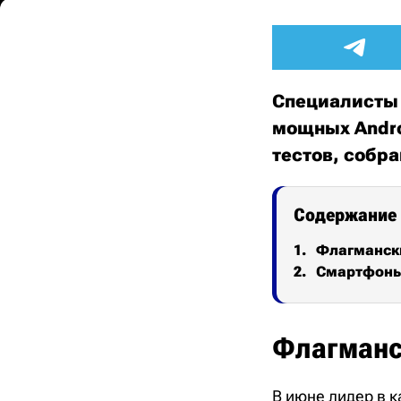
Специалисты 
мощных Andro
тестов, собра
Содержание
Флагманск
Смартфоны 
Флагманс
В июне лидер в 