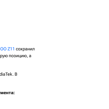
а
QOO Z11
сохранил
рую позицию, а
iaTek. В
гмента: