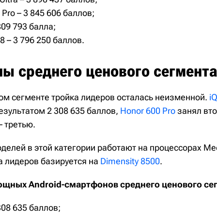
 Pro – 3 845 606 баллов;
809 793 балла;
8 – 3 796 250 баллов.
ы среднего ценового сегмент
ом сегменте тройка лидеров осталась неизменной.
i
езультатом 2 308 635 баллов,
Honor 600 Pro
занял вто
– третью.
делей в этой категории работают на процессорах Med
а лидеров базируется на
Dimensity 8500
.
ощных Android-смартфонов среднего ценового се
308 635 баллов;