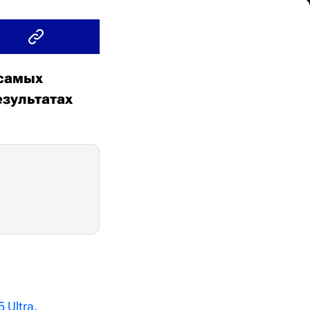
 самых
езультатах
 Ultra
,