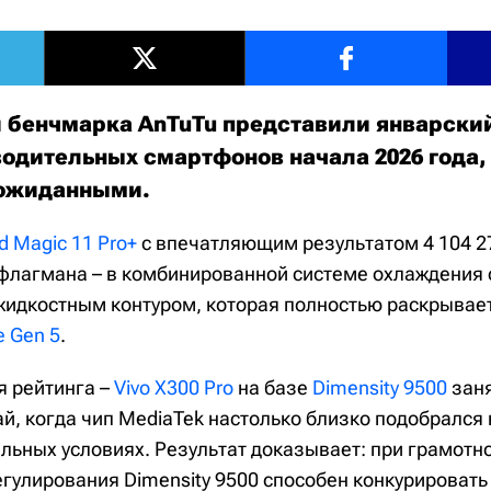
 бенчмарка AnTuTu представили январски
одительных смартфонов начала 2026 года,
еожиданными.
d Magic 11 Pro+
с впечатляющим результатом 4 104 27
 флагмана – в комбинированной системе охлаждения
жидкостным контуром, которая полностью раскрывае
e Gen 5
.
я рейтинга –
Vivo X300 Pro
на базе
Dimensity 9500
заня
й, когда чип MediaTek настолько близко подобрался 
альных условиях. Результат доказывает: при грамотн
гулирования Dimensity 9500 способен конкурировать