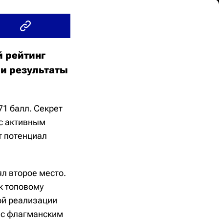
й рейтинг
 и результаты
1 балл. Секрет
 с активным
т потенциал
л второе место.
к топовому
ой реализации
 с флагманским