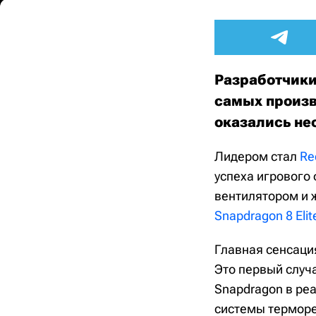
Разработчики
самых произв
оказались н
Лидером стал
Re
успеха игрового
вентилятором и 
Snapdragon 8 Elit
Главная сенсаци
Это первый случа
Snapdragon в ре
системы терморе