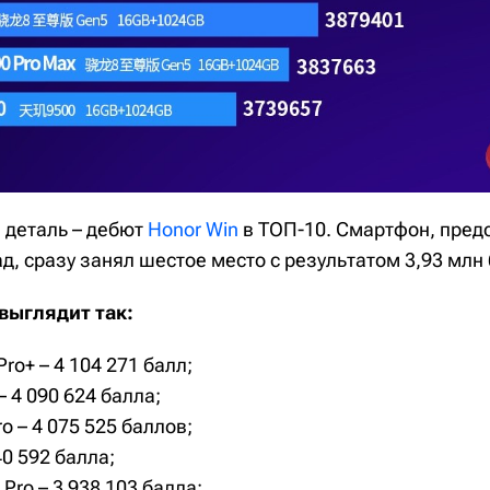
 деталь – дебют
Honor Win
в ТОП-10. Смартфон, пред
д, сразу занял шестое место с результатом 3,93 млн
выглядит так:
Pro+ – 4 104 271 балл;
– 4 090 624 балла;
o – 4 075 525 баллов;
40 592 балла;
 Pro – 3 938 103 балла;