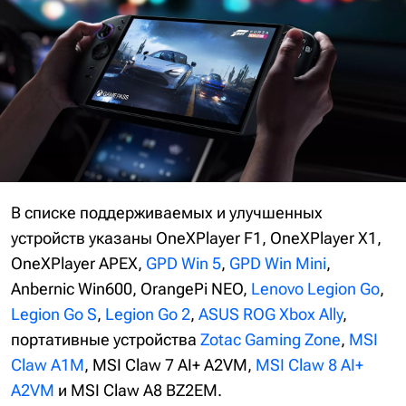
В списке поддерживаемых и улучшенных
устройств указаны OneXPlayer F1, OneXPlayer X1,
OneXPlayer APEX,
GPD Win 5
,
GPD Win Mini
,
Anbernic Win600, OrangePi NEO,
Lenovo Legion Go
,
Legion Go S
,
Legion Go 2
,
ASUS ROG Xbox Ally
,
портативные устройства
Zotac Gaming Zone
,
MSI
Claw A1M
, MSI Claw 7 AI+ A2VM,
MSI Claw 8 AI+
A2VM
и MSI Claw A8 BZ2EM.