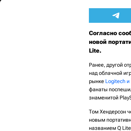
Согласно соо
новой портат
Lite.
Ранее, другой от
над облачной иг
рынке
Logitech и
фанаты поспешил
знаменитой PlaySt
Том Хендерсон ч
новым портативн
названием Q Lit