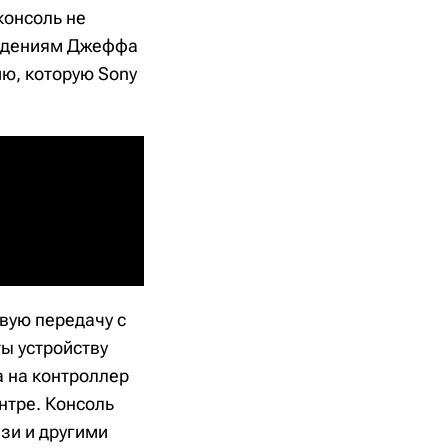
консоль не
рждениям Джеффа
ию, которую Sony
овую передачу с
ты устройству
а на контроллер
нтре. Консоль
зи и другими