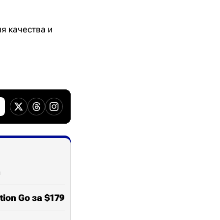
ля качества и
n
ion Go за $179