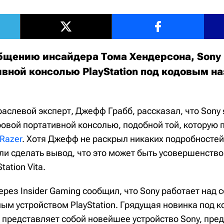
бщению инсайдера Тома Хендерсона, Sony 
ивной консолью PlayStation под кодовым н
раслевой эксперт, Джефф Грабб, рассказал, что Sony
ровой портативной консолью, подобной той, которую 
 Razer
. Хотя Джефф не раскрыл никаких подробностей
и сделать вывод, что это может быть усовершенств
ation Vita.
ерез Insider Gaming сообщил, что Sony работает над
ым устройством PlayStation. Грядущая новинка под 
e представляет собой новейшее устройство Sony, пре