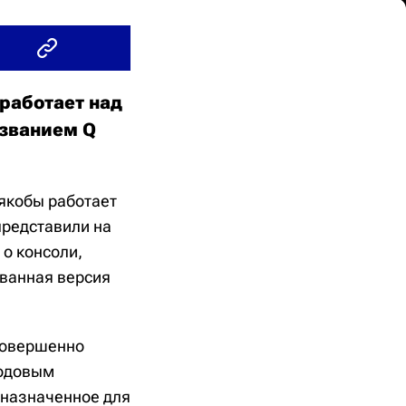
работает над
азванием Q
 якобы работает
представили на
 о консоли,
ованная версия
 совершенно
кодовым
дназначенное для