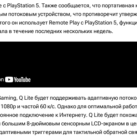
 с PlayStation 5. Также сообщается, что портативная 
ым потоковым устройством, что противоречит утве
того он использует Remote Play с PlayStation 5, функц
ала в течение последних нескольких недель.
Gaming, Q Lite будет поддерживать адаптивную поток
080p и частой 60 к/с. Однако для оптимальной рабо
оянное подключение к Интернету. Q Lite будет похож
но с большим 8-дюймовым сенсорным LCD-экраном в це
адаптивными триггерами для тактильной обратной свя