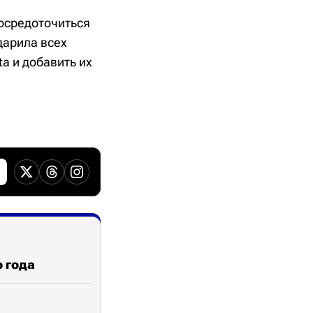
сосредоточиться
дарила всех
ta и добавить их
о года