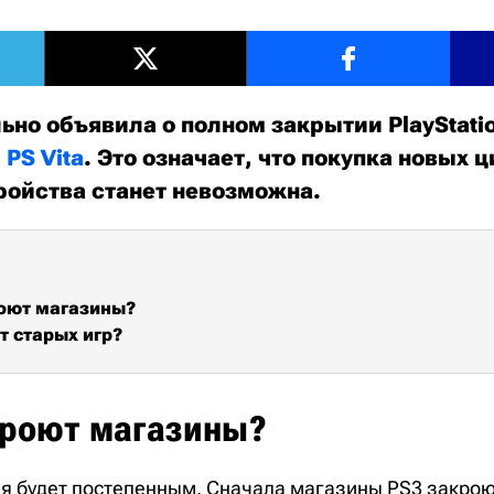
но объявила о полном закрытии PlayStatio
и
PS Vita
. Это означает, что покупка новых 
тройства станет невозможна.
оют магазины?
т старых игр?
кроют магазины?
я будет постепенным. Сначала магазины PS3 закрою