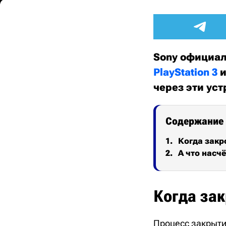
Sony официаль
PlayStation 3
через эти ус
Содержание
Когда закр
А что насчё
Когда за
Процесс закрыти