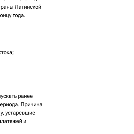
страны Латинской
онцу года.
стока;
пускать ранее
периода. Причина
y, устаревшие
платежей и