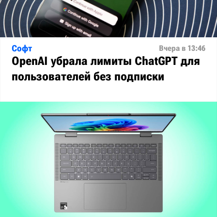
Софт
Вчера в 13:46
OpenAI убрала лимиты ChatGPT для
пользователей без подписки