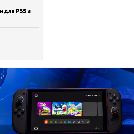
и для PS5 и
n