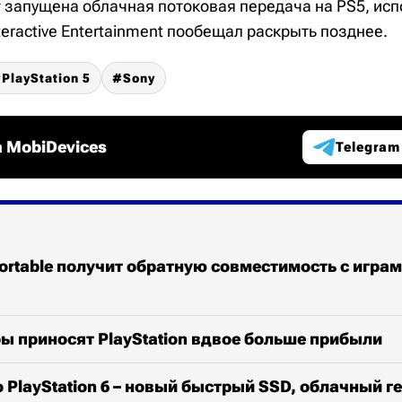
ет запущена облачная потоковая передача на PS5, ис
teractive Entertainment пообещал раскрыть позднее.
PlayStation 5
Sony
 MobiDevices
Telegram
 Portable получит обратную совместимость с играм
 приносят PlayStation вдвое больше прибыли
 PlayStation 6 – новый быстрый SSD, облачный г