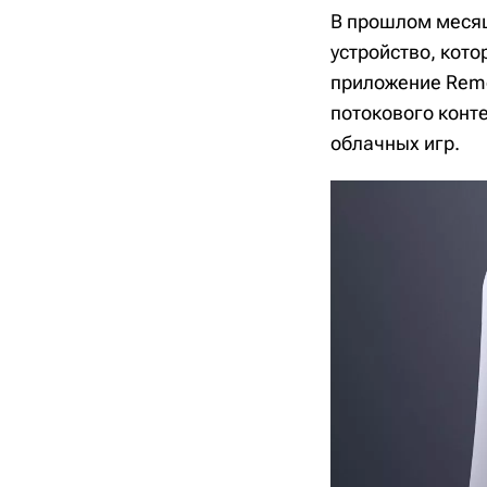
В прошлом меся
устройство, кото
приложение Remo
потокового конт
облачных игр.