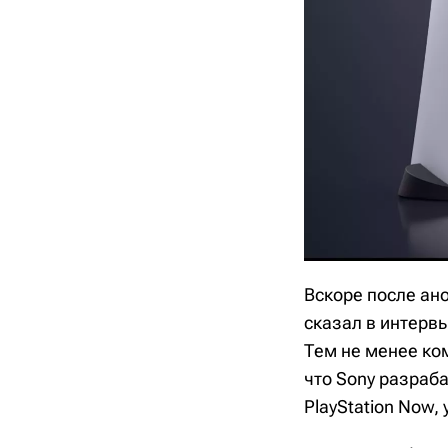
Вскоре после ан
сказал в интерв
Тем не менее ком
что Sony разраб
PlayStation Now, 