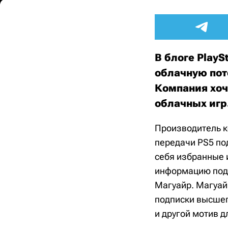
В блоге PlayS
облачную пот
Компания хоч
облачных игр
Производитель к
передачи PS5 под
себя избранные 
информацию подт
Магуайр. Магуай
подписки высшег
и другой мотив д