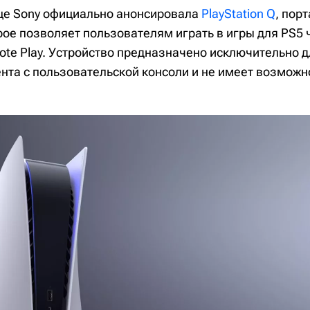
це Sony официально анонсировала
PlayStation Q
, пор
рое позволяет пользователям играть в игры для PS5 
te Play. Устройство предназначено исключительно 
ента с пользовательской консоли и не имеет возможн