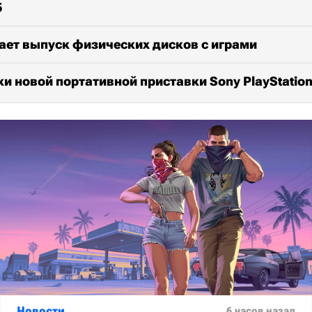
5
ает выпуск физических дисков с играми
и новой портативной приставки Sony PlayStatio
Новости
6 часов назад