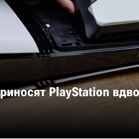
иносят PlayStation вдв