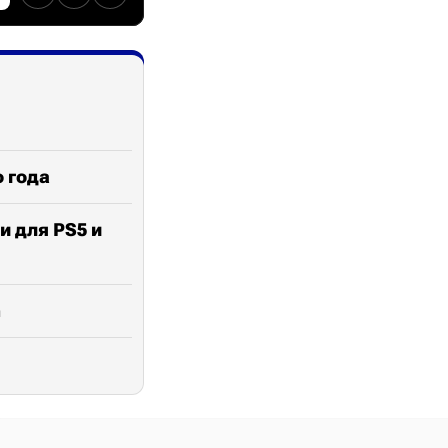
о года
и для PS5 и
n