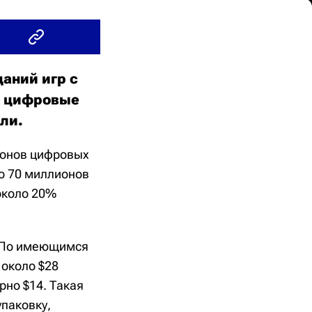
аний игр с
а: цифровые
ли.
ионов цифровых
но 70 миллионов
около 20%
. По имеющимся
 около $28
рно $14. Такая
упаковку,