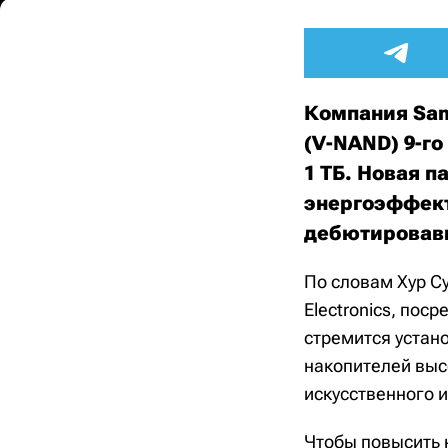
Компания Sam
(V-NAND) 9-г
1 ТБ. Новая п
энергоэффект
дебютировавш
По словам Хур С
Electronics, по
стремится устан
накопителей выс
искусственного и
Чтобы повысить 