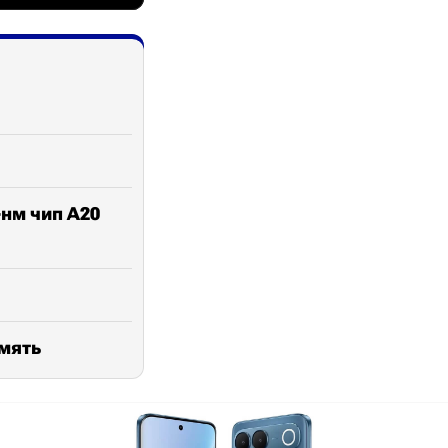
-нм чип A20
амять