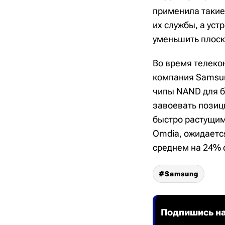
применила такие
их службы, а ус
уменьшить плоск
Во время телеко
компания Samsun
чипы NAND для б
завоевать позиц
быстро растущим
Omdia, ожидаетс
среднем на 24% с
Samsung
Подпишись на