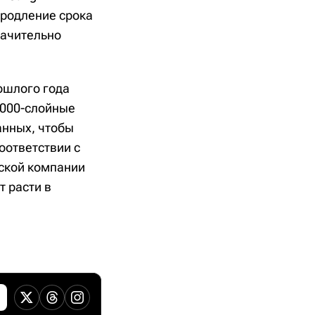
продление срока
начительно
ошлого года
1000-слойные
анных, чтобы
оответствии с
ской компании
т расти в