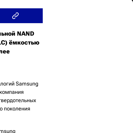
льной NAND
LC) ёмкостью
олее
нологий Samsung
 компания
твердотельных
о поколения
amsung