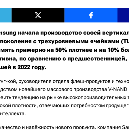
sung начала производство своей вертика
о поколения с трехуровневыми ячейками (T
амять примерно на 50% плотнее и на 10% б
ивна, по сравнению с предшественницей,
ей в 2022 году.
унг-хой, руководителя отдела флеш-продуктов и тех
средством новейшего массового производства V-NAND
овить тенденцию на рынке высокопроизводительных 
окой плотности, отвечающих потребностям грядущег
нтеллекта.
качество и надёжность нового продукта, компания S