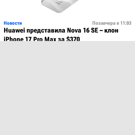
Новости
Позавчера в 11:03
Huawei представила Nova 16 SE – клон
iPhone 17 Pro Max за $370
Показать ещё
О проекте
Лицензия
Обратная связь
© 2012 – 2026 MobiDevices.com
Использование материалов без ссылки запрещено. Почта:
md@mobidevices.com