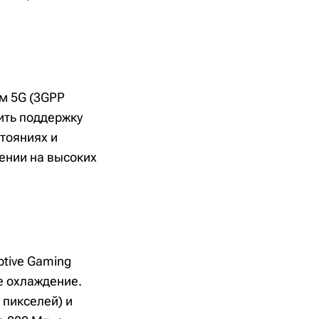
ом 5G (3GPP
тить поддержку
стояниях и
жении на высоких
tive Gaming
е охлаждение.
 пикселей) и