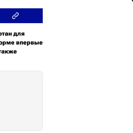
отан для
форме впервые
также