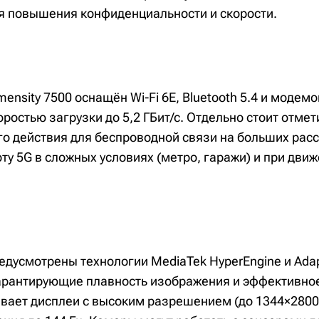
я повышения конфиденциальности и скорости.
mensity 7500 оснащён Wi-Fi 6E, Bluetooth 5.4 и модем
коростью загрузки до 5,2 ГБит/с. Отдельно стоит отме
го действия для беспроводной связи на больших рас
у 5G в сложных условиях (метро, гаражи) и при дви
едусмотрены технологии MediaTek HyperEngine и Adap
 гарантирующие плавность изображения и эффективно
вает дисплеи с высоким разрешением (до 1344×2800