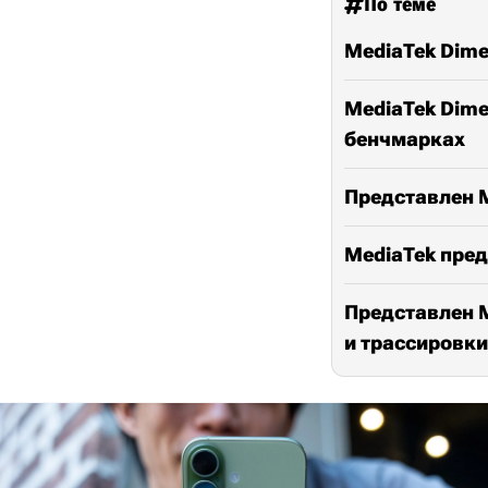
По теме
MediaTek Dime
MediaTek Dimen
бенчмарках
Представлен M
MediaTek пред
Представлен M
и трассировки