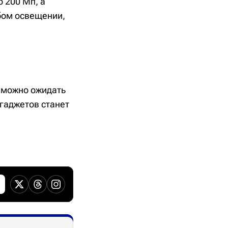
о 200 Мп, а
абом освещении,
 можно ожидать
гаджетов станет