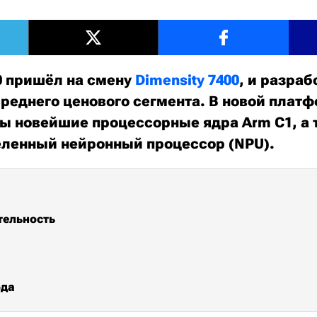
00 пришёл на смену
Dimensity 7400
, и разраб
реднего ценового сегмента. В новой плат
ы новейшие процессорные ядра Arm C1, а 
ленный нейронный процессор (NPU).
тельность
ода