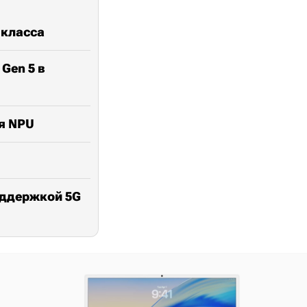
 класса
 Gen 5 в
мя NPU
поддержкой 5G