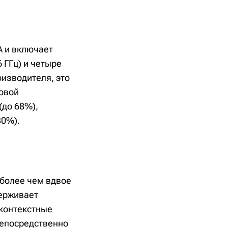
A и включает
 ГГц) и четыре
оизводителя, это
овой
(до 68%),
30%).
 более чем вдвое
ерживает
 контекстные
непосредственно