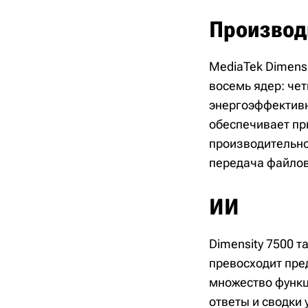
Производ
MediaTek Dimensi
восемь ядер: чет
энергоэффективны
обеспечивает пр
производительно
передача файлов
ИИ
Dimensity 7500 
превосходит пре
множество функц
ответы и сводки