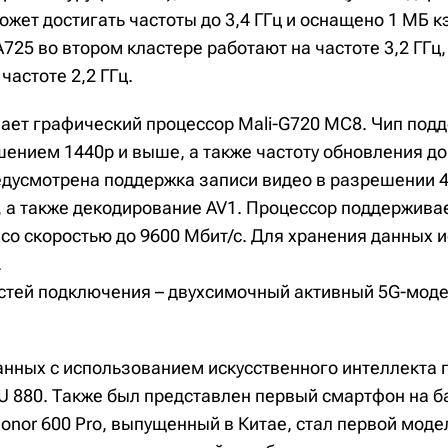
жет достигать частоты до 3,4 ГГц и оснащено 1 МБ к
A725 во втором кластере работают на частоте 3,2 ГГц
частоте 2,2 ГГц.
чает графический процессор Mali-G720 MC8. Чип под
ением 1440p и выше, а также частоту обновления до 
дусмотрена поддержка записи видео в разрешении 4K
у, а также декодирование AV1. Процессор поддержива
со скоростью до 9600 Мбит/с. Для хранения данных 
.
тей подключения – двухсимочный активный 5G-модем,
анных с использованием искусственного интеллекта
U 880. Также был представлен первый смартфон на б
Honor 600 Pro, выпущенный в Китае, стал первой мод