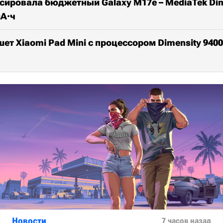
ировала бюджетный Galaxy M17e – MediaTek Dime
мА·ч
ет Xiaomi Pad Mini с процессором Dimensity 9400
Новости
7 часов назад