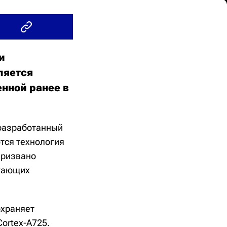
и
ляется
енной ранее в
 разработанный
тся технология
призвано
отающих
охраняет
Cortex-A725.