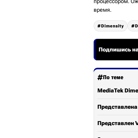
процессором. Ож
время.
Dimensity
D
Подпишись на
По теме
MediaTek Dime
Представлена 
Представлен Vi