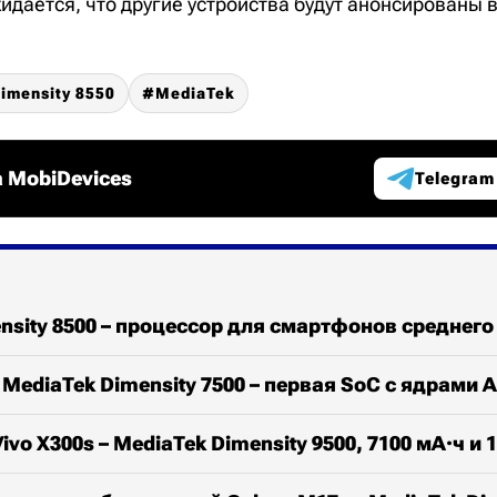
идается, что другие устройства будут анонсированы
imensity 8550
MediaTek
 MobiDevices
Telegram
nsity 8500 – процессор для смартфонов среднего
MediaTek Dimensity 7500 – первая SoC с ядрами 
vo X300s – MediaTek Dimensity 9500, 7100 мА·ч и 1