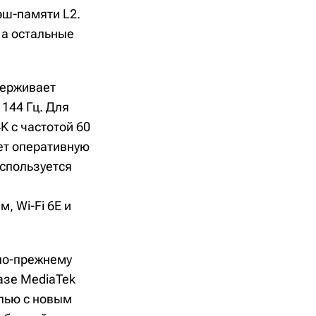
эш-памяти L2.
, а остальные
держивает
144 Гц. Для
 с частотой 60
ет оперативную
используется
 Wi-Fi 6E и
 по-прежнему
азе MediaTek
елью с новым