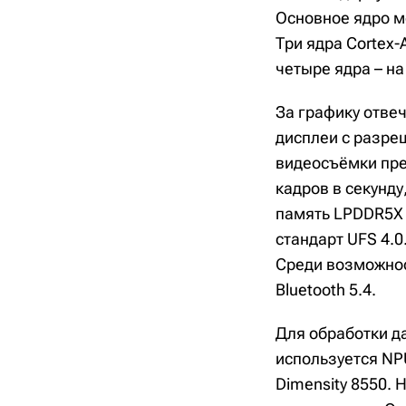
Основное ядро мо
Три ядра Cortex-
четыре ядра – на 
За графику отве
дисплеи с разреш
видеосъёмки пре
кадров в секунд
память LPDDR5X 
стандарт UFS 4.0
Среди возможнос
Bluetooth 5.4.
Для обработки д
используется NP
Dimensity 8550. 