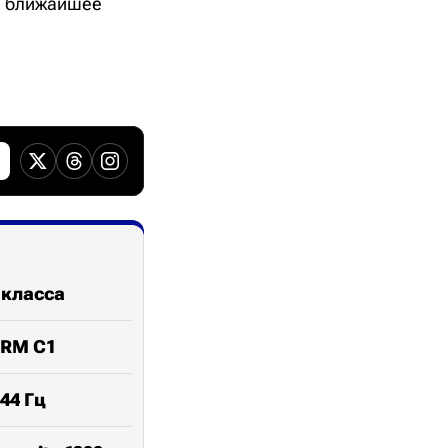
 в ближайшее
 класса
ARM C1
44 Гц