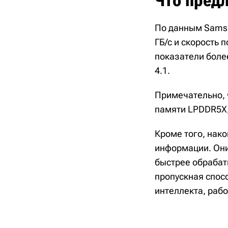
Что предл
По данным Samsu
ГБ/с и скорость 
показатели боле
4.1.
Примечательно, 
памяти LPDDR5X, 
Кроме того, нак
информации. Они
быстрее обрабат
пропускная спос
интеллекта, раб