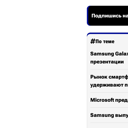
Подпишись на
По теме
Samsung Galax
презентации
Рынок смартфо
удерживают п
Microsoft пред
Samsung выпус