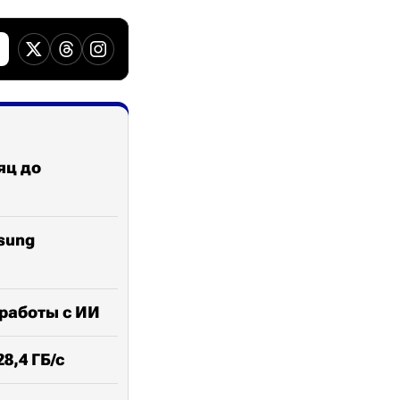
яц до
sung
 работы с ИИ
8,4 ГБ/с