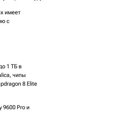
ых имеет
ию с
о 1 ТБ в
lica, чипы
dragon 8 Elite
 9600 Pro и