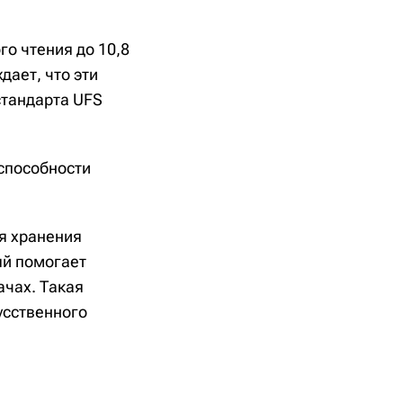
о чтения до 10,8
дает, что эти
тандарта UFS
 способности
я хранения
ый помогает
чах. Такая
усственного