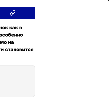
чок как в
 особенно
ямо на
ти становится