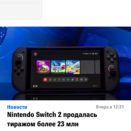
Новости
Вчера в 12:21
Nintendo Switch 2 продалась
тиражом более 23 млн