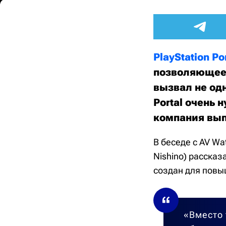
PlayStation Po
позволяющее 
вызвал не од
Portal очень 
компания вып
В беседе с AV Wa
Nishino) рассказ
создан для повы
«Вместо 