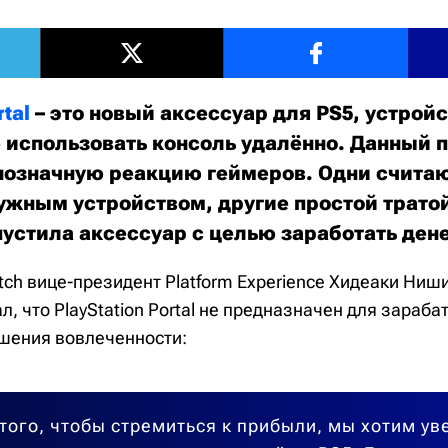
rtal
– это новый аксессуар для PS5, устройс
использовать консоль удалённо. Данный 
нозначную реакцию геймеров. Одни считают
нужным устройством, другие простой тратой
устила аксессуар с целью заработать ден
tch вице-президент Platform Experience Хидеаки Ниши
ал, что PlayStation Portal не предназначен для зараба
шения вовлеченности:
того, чтобы стремиться к прибыли, мы хотим ув