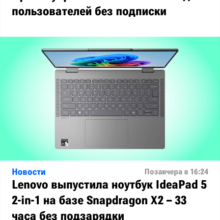
пользователей без подписки
Новости
Позавчера в 16:24
Lenovo выпустила ноутбук IdeaPad 5
2-in-1 на базе Snapdragon X2 – 33
часа без подзарядки