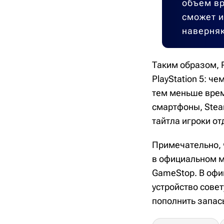
объем вр
сможет и
наверняк
Таким образом, P
PlayStation 5: ч
тем меньше врем
смартфоны, Steam
тайтла игроки от
Примечательно, 
в официальном ма
GameStop. В офи
устройство совет
пополнить запас