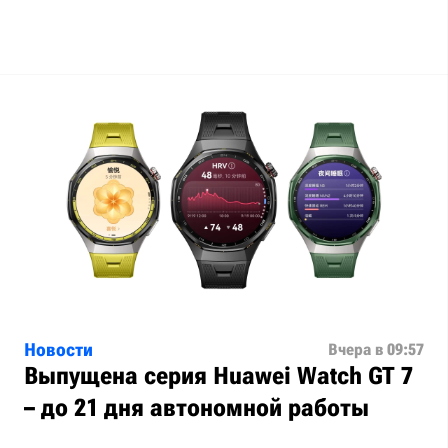
Новости
Вчера в 09:57
Выпущена серия Huawei Watch GT 7
– до 21 дня автономной работы