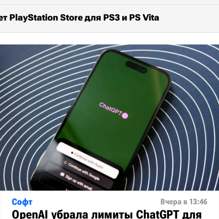
 PlayStation Store для PS3 и PS Vita
Софт
Вчера в 13:46
OpenAI убрала лимиты ChatGPT для