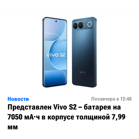
Новости
Позавчера в 12:48
Представлен Vivo S2 – батарея на
7050 мА·ч в корпусе толщиной 7,99
мм