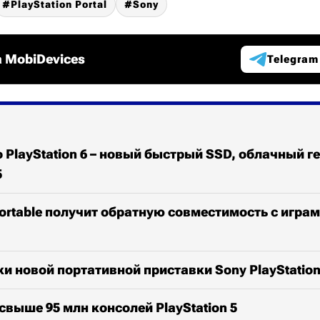
PlayStation Portal
Sony
 MobiDevices
Telegram
 PlayStation 6 – новый быстрый SSD, облачный г
5
 Portable получит обратную совместимость с играм
и новой портативной приставки Sony PlayStatio
свыше 95 млн консолей PlayStation 5