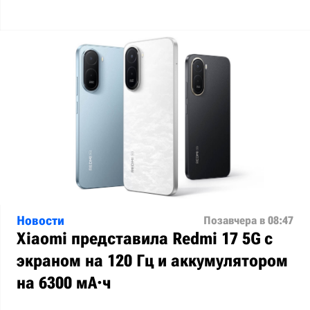
Новости
Позавчера в 08:47
Xiaomi представила Redmi 17 5G с
экраном на 120 Гц и аккумулятором
на 6300 мА·ч