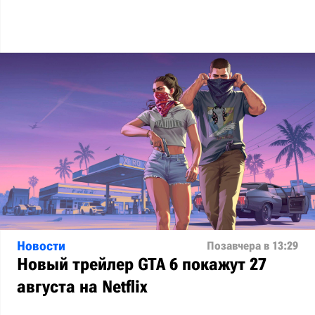
Новости
Позавчера в 13:29
Новый трейлер GTA 6 покажут 27
августа на Netflix