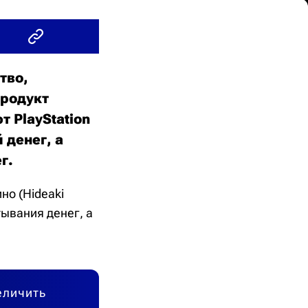
тво,
продукт
 PlayStation
 денег, а
ег.
но (Hideaki
тывания денег, а
еличить