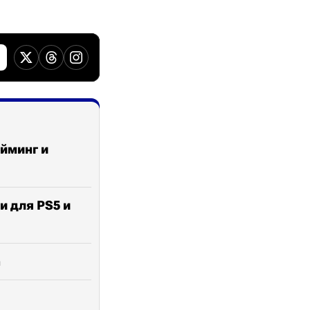
ейминг и
и для PS5 и
n