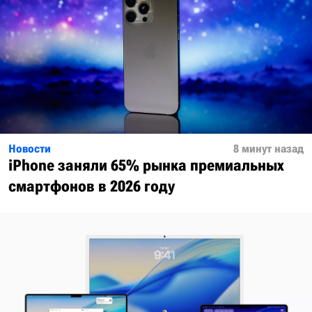
Новости
8 минут назад
iPhone заняли 65% рынка премиальных
смартфонов в 2026 году