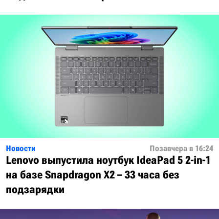
Новости
Позавчера в 16:24
Lenovo выпустила ноутбук IdeaPad 5 2-in-1
на базе Snapdragon X2 – 33 часа без
подзарядки