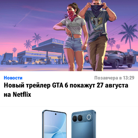
Новости
Позавчера в 13:29
Новый трейлер GTA 6 покажут 27 августа
на Netflix