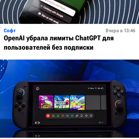
Софт
Вчера в 13:46
OpenAI убрала лимиты ChatGPT для
пользователей без подписки