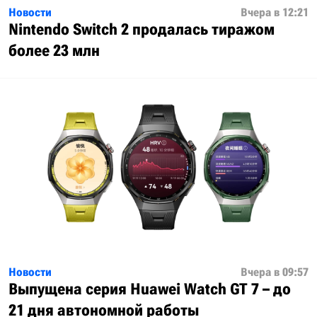
Новости
Вчера в 12:21
Nintendo Switch 2 продалась тиражом
более 23 млн
Новости
Вчера в 09:57
Выпущена серия Huawei Watch GT 7 – до
21 дня автономной работы