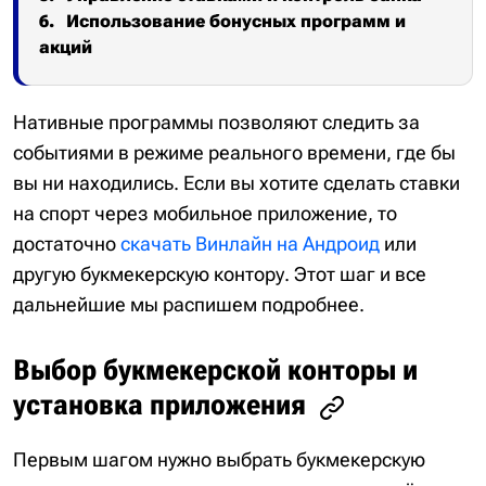
Использование бонусных программ и
акций
Нативные программы позволяют следить за
событиями в режиме реального времени, где бы
вы ни находились. Если вы хотите сделать ставки
на спорт через мобильное приложение, то
достаточно
скачать Винлайн на Андроид
или
другую букмекерскую контору. Этот шаг и все
дальнейшие мы распишем подробнее.
Выбор букмекерской конторы и
установка приложения
Первым шагом нужно выбрать букмекерскую