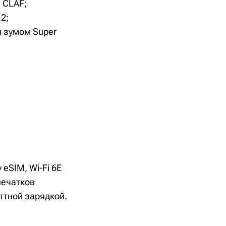
и CLAF;
2;
м зумом Super
 eSIM, Wi-Fi 6E
тпечатков
ттной зарядкой.