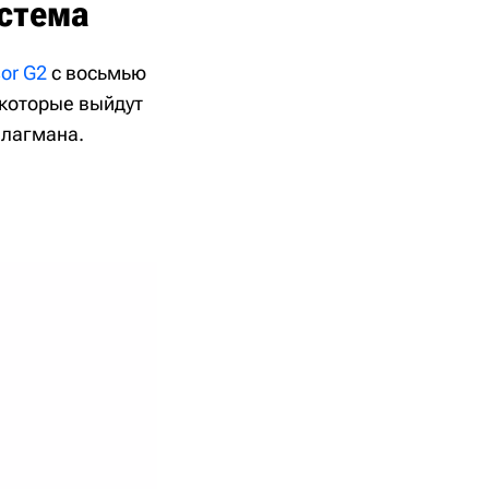
стема
or G2
с восьмью
, которые выйдут
флагмана.