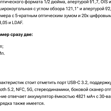
птического формата 1/2 дюйма, апертурой f/1,7, OIS 
ирокоугольная с углом обзора 121,1° и апертурой f/2,
амера с 5-кратным оптическим зумом и 20x цифровы
3,05 и LDAF.
мер сразу две:
п;
Мп.
актеристик стоит отметить порт USB-C 3.2, поддержку
etooth 5.2, NFC, 5G, стереодинамики, боковой сканер о
ние отвечает аккумулятор ёмкостью 4821 мАч с 30-ва
рядка также имеется.