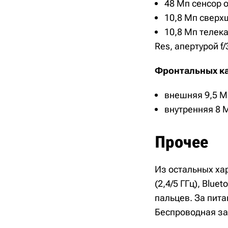
48 Мп сенсор о
10,8 Мп сверхш
10,8 Мп телек
Res, апертурой f/
Фронтальных ка
внешняя 9,5 М
внутренняя 8 
Прочее
Из остальных хар
(2,4/5 ГГц), Blu
пальцев. За пита
Беспроводная за