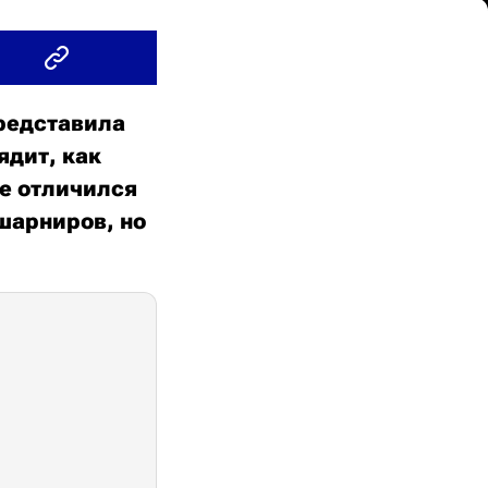
редставила
ядит, как
не отличился
шарниров, но