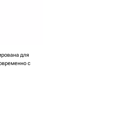
зирована для
новременно с