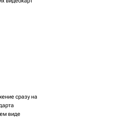
их видеокарт
жение сразу на
дарта
нем виде