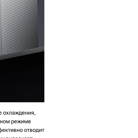
е охлаждения,
тном режиме
ффективно отводит