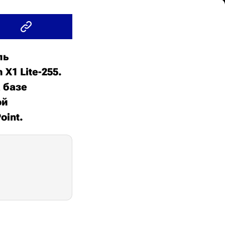
ль
X1 Lite-255.
 базе
ой
oint.