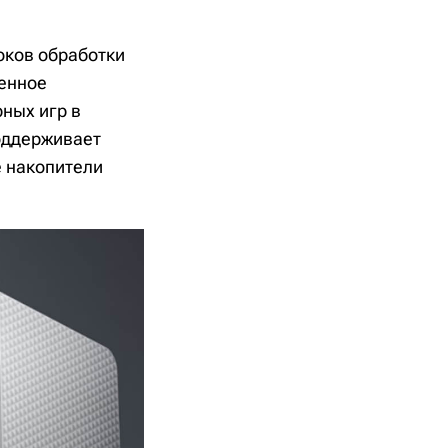
оков обработки
оенное
ных игр в
оддерживает
 накопители