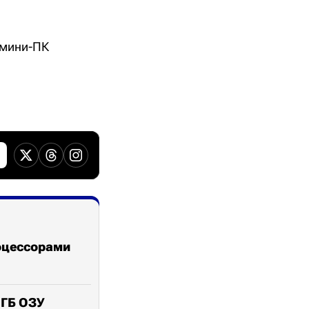
ь мини-ПК
роцессорами
 ГБ ОЗУ