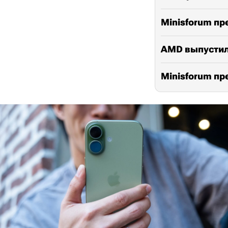
Minisforum пр
AMD выпустила
Minisforum пр