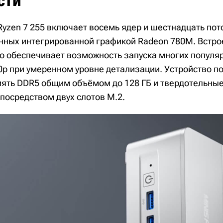
сти
yzen 7 255 включает восемь ядер и шестнадцать пот
нных интегрированной графикой Radeon 780M. Встр
о обеспечивает возможность запуска многих популяр
p при умеренном уровне детализации. Устройство п
ять DDR5 общим объёмом до 128 ГБ и твердотельные
посредством двух слотов M.2.