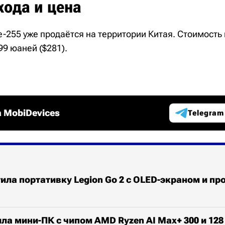
хода и цена
te-255 уже продаётся на территории Китая. Стоимост
99 юаней ($281).
 MobiDevices
Telegram
ила портативку Legion Go 2 с OLED-экраном и п
ла мини-ПК с чипом AMD Ryzen AI Max+ 300 и 128