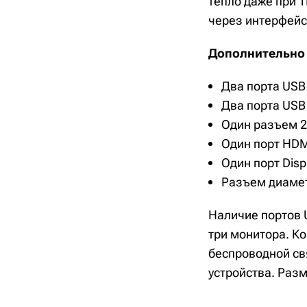
тепло даже при 
через интерфейс
Дополнительно
Два порта USB 
Два порта USB 
Один разъем 2.
Один порт HDMI
Один порт Displ
Разъем диамет
Наличие портов 
три монитора. К
беспроводной св
устройства. Разме