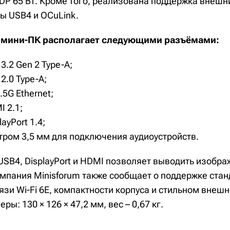
TDP 65 Вт. Кроме того, реализована поддержка внешн
ы USB4 и OCuLink.
 мини-ПК располагает следующими разъёмами:
3.2 Gen 2 Type-A;
2.0 Type-A;
5G Ethernet;
 2.1;
ayPort 1.4;
ром 3,5 мм для подключения аудиоустройств.
USB4, DisplayPort и HDMI позволяет выводить изобра
омпания Minisforum также сообщает о поддержке стан
язи Wi-Fi 6E, компактности корпуса и стильном внеш
ры: 130 × 126 × 47,2 мм, вес – 0,67 кг.