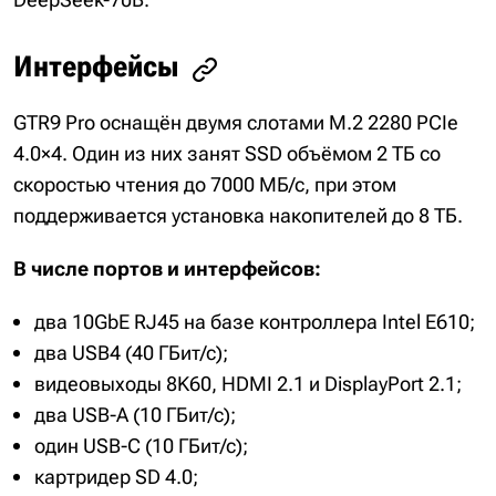
Интерфейсы
GTR9 Pro оснащён двумя слотами M.2 2280 PCIe
4.0×4. Один из них занят SSD объёмом 2 ТБ со
скоростью чтения до 7000 МБ/с, при этом
поддерживается установка накопителей до 8 ТБ.
В числе портов и интерфейсов:
два 10GbE RJ45 на базе контроллера Intel E610;
два USB4 (40 ГБит/с);
видеовыходы 8K60, HDMI 2.1 и DisplayPort 2.1;
два USB-A (10 ГБит/с);
один USB-C (10 ГБит/с);
картридер SD 4.0;