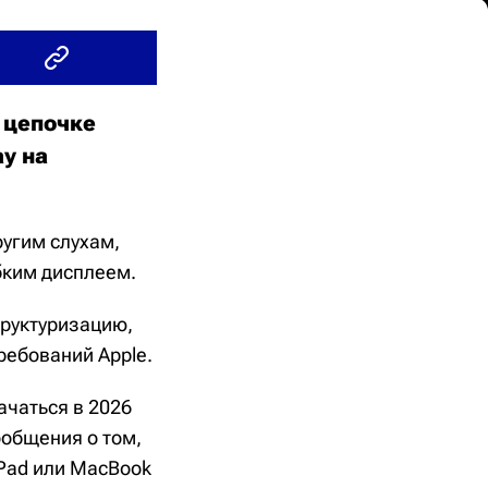
в цепочке
y на
ругим слухам,
бким дисплеем.
труктуризацию,
ребований Apple.
ачаться в 2026
ообщения о том,
iPad или MacBook