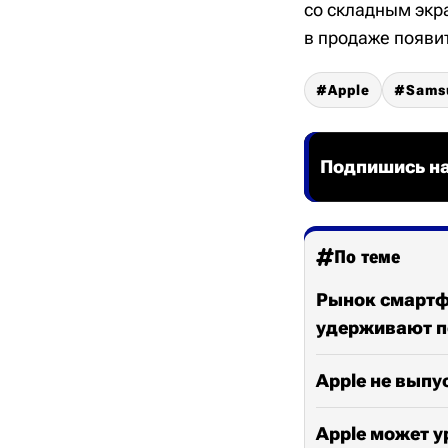
со складным экр
в продаже появит
Apple
Sams
Подпишись на
По теме
Рынок смартфо
удерживают п
Apple не выпус
Apple может у