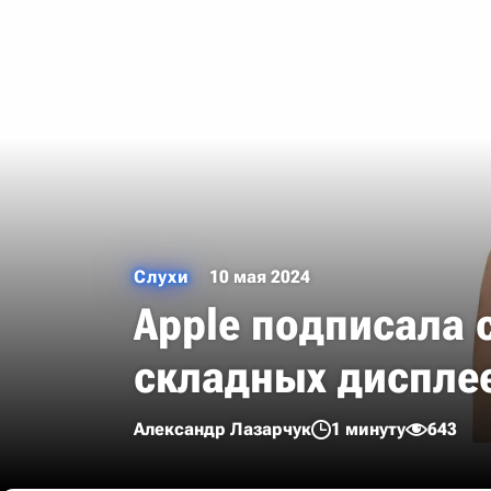
Слухи
10 мая 2024
Apple подписала 
складных диспле
Александр Лазарчук
1 минуту
643