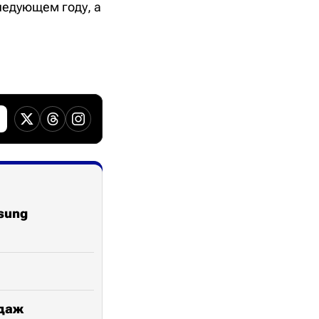
ледующем году, а
sung
одаж