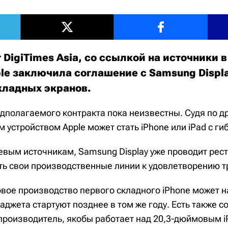
DigiTimes Asia, со ссылкой на источники 
ple заключила соглашение с Samsung Displa
кладных экранов.
дполагаемого контракта пока неизвестны. Судя по д
устройством Apple может стать iPhone или iPad с ги
евым источникам, Samsung Display уже проводит рес
ть свои производственные линии к удовлетворению т
овое производство первого складного iPhone может н
гаджета стартуют позднее в том же году. Есть также с
производитель, якобы работает над 20,3-дюймовым 