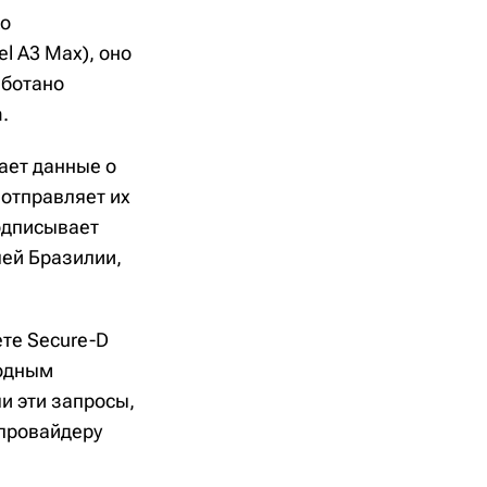
ко
el A3 Max), оно
аботано
.
ает данные о
 отправляет их
одписывает
лей Бразилии,
ете Secure-D
годным
и эти запросы,
 провайдеру