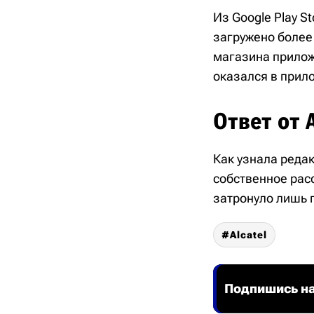
Из Google Play S
загружено более 
магазина прилож
оказался в прил
Ответ от A
Как узнала редак
собственное рас
затронуло лишь 
Alcatel
Подпишись на