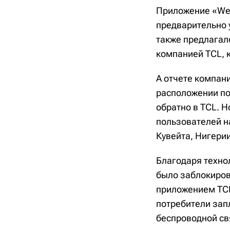
Приложение «Weat
предварительно ус
также предлагал
компанией TCL, к
А отчете компан
расположении по
обратно в TCL. 
пользователей н
Кувейта, Нигерии
Благодаря технол
было заблокиров
приложением TCL
потребители зап
беспроводной св