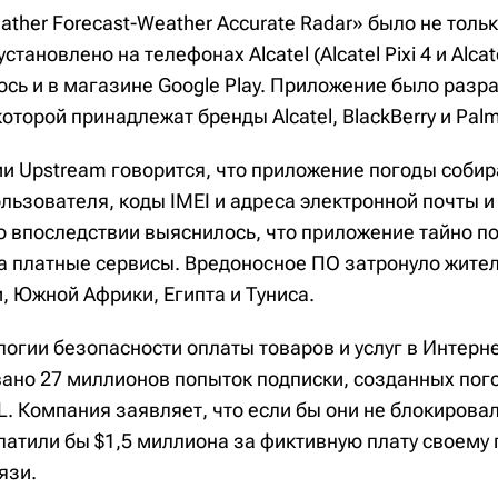
her Forecast-Weather Accurate Radar» было не толь
тановлено на телефонах Alcatel (Alcatel Pixi 4 и Alcat
ось и в магазине Google Play. Приложение было разр
оторой принадлежат бренды Alcatel, BlackBerry и Palm
ии Upstream говорится, что приложение погоды собир
льзователя, коды IMEI и адреса электронной почты и
Но впоследствии выяснилось, что приложение тайно п
а платные сервисы. Вредоносное ПО затронуло жите
, Южной Африки, Египта и Туниса.
огии безопасности оплаты товаров и услуг в Интерн
ано 27 миллионов попыток подписки, созданных по
. Компания заявляет, что если бы они не блокировал
латили бы $1,5 миллиона за фиктивную плату своему
язи.