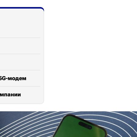
 5G-модем
омпании