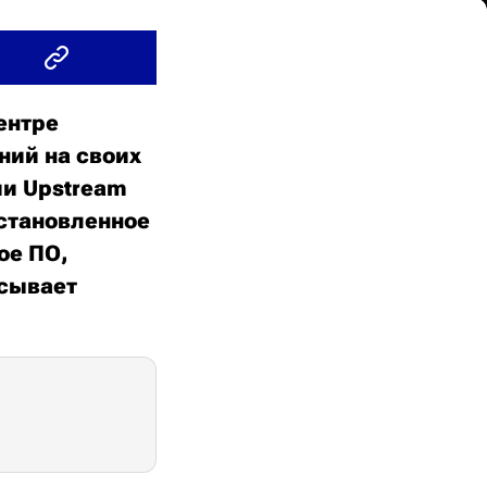
ентре
ний на своих
ии Upstream
становленное
ое ПО,
исывает