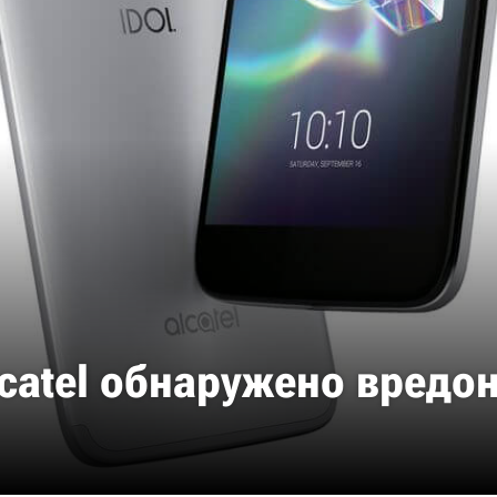
lcatel обнаружено вредо