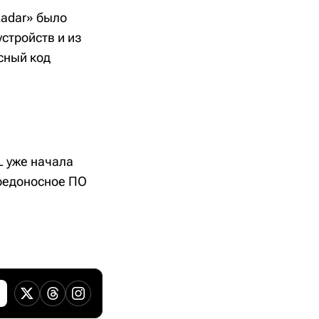
Radar» было
стройств и из
сный код
L уже начала
вредоносное ПО