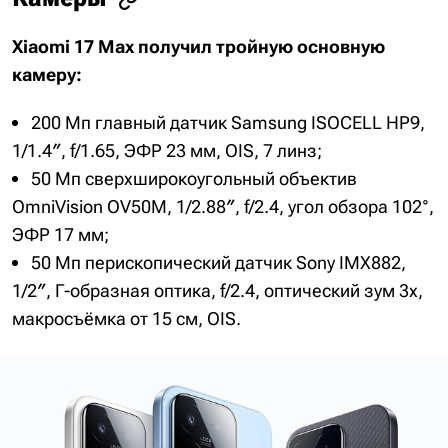
Xiaomi 17 Max получил тройную основную
камеру:
200 Мп главный датчик Samsung ISOCELL HP9,
1/1.4″, f/1.65, ЭФР 23 мм, OIS, 7 линз;
50 Мп сверхширокоугольный объектив
OmniVision OV50M, 1/2.88″, f/2.4, угол обзора 102°,
ЭФР 17 мм;
50 Мп перископический датчик Sony IMX882,
1/2″, Г-образная оптика, f/2.4, оптический зум 3x,
макросъёмка от 15 см, OIS.