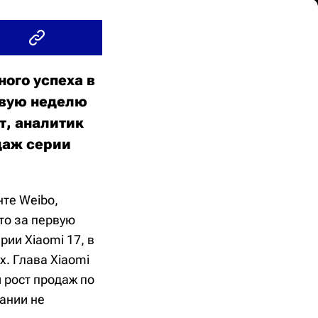
ого успеха в
рвую неделю
т, аналитик
даж серии
нте Weibo,
то за первую
ии Xiaomi 17, в
x. Глава Xiaomi
 рост продаж по
ании не