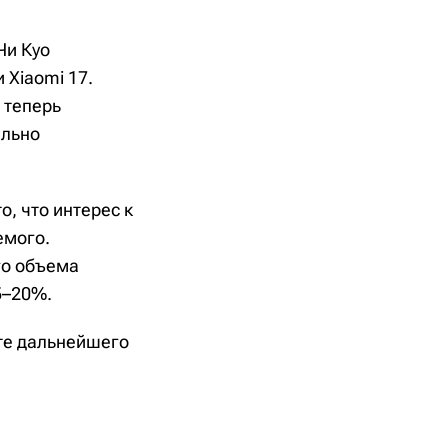
Чи Куо
 Xiaomi 17.
 теперь
ально
, что интерес к
емого.
го объема
5–20%.
ате дальнейшего