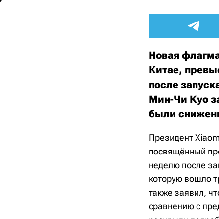
Новая флагм
Китае, превы
после запуск
Мин-Чи Куо з
были снижен
Президент Xiaomi
посвящённый про
неделю после за
которую вошло тр
также заявил, ч
сравнению с пре