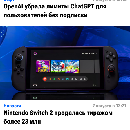
OpenAI убрала лимиты ChatGPT для
пользователей без подписки
Новости
7 августа в 12:21
Nintendo Switch 2 продалась тиражом
более 23 млн