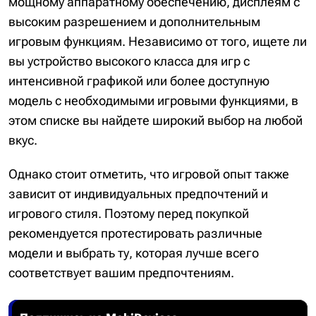
мощному аппаратному обеспечению, дисплеям с
высоким разрешением и дополнительным
игровым функциям. Независимо от того, ищете ли
вы устройство высокого класса для игр с
интенсивной графикой или более доступную
модель с необходимыми игровыми функциями, в
этом списке вы найдете широкий выбор на любой
вкус.
Однако стоит отметить, что игровой опыт также
зависит от индивидуальных предпочтений и
игрового стиля. Поэтому перед покупкой
рекомендуется протестировать различные
модели и выбрать ту, которая лучше всего
соответствует вашим предпочтениям.