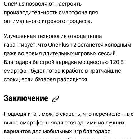
OnePlus позволяют настроить
производительность смартфона для
оптимального игрового процесса.
Улучшенная технология отвода тепла
гарантирует, что OnePlus 12 останется холодным
даже во время длительных игровых сессий.
Благодаря быстрой зарядке мощностью 120 Вт
смартфон будет готов к работе в кратчайшие
сроки, если батарея разрядится.
Заключение
Подводя итог, можно сказать, что перечисленные
выше смартфоны являются одними из лучших
вариантов для мобильных игр благодаря