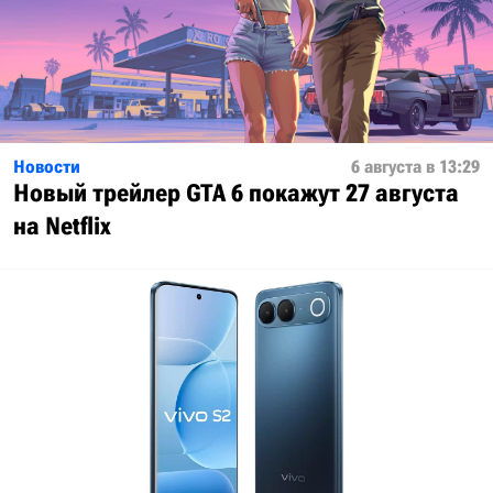
Новости
6 августа в 13:29
Новый трейлер GTA 6 покажут 27 августа
на Netflix