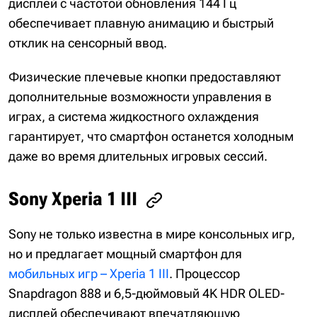
дисплей с частотой обновления 144 Гц
обеспечивает плавную анимацию и быстрый
отклик на сенсорный ввод.
Физические плечевые кнопки предоставляют
дополнительные возможности управления в
играх, а система жидкостного охлаждения
гарантирует, что смартфон останется холодным
даже во время длительных игровых сессий.
Sony Xperia 1 III
Sony не только известна в мире консольных игр,
но и предлагает мощный смартфон для
мобильных игр – Xperia 1 III
. Процессор
Snapdragon 888 и 6,5-дюймовый 4K HDR OLED-
дисплей обеспечивают впечатляющую