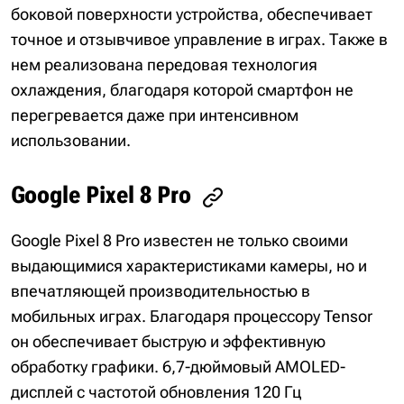
боковой поверхности устройства, обеспечивает
точное и отзывчивое управление в играх. Также в
нем реализована передовая технология
охлаждения, благодаря которой смартфон не
перегревается даже при интенсивном
использовании.
Google Pixel 8 Pro
Google Pixel 8 Pro известен не только своими
выдающимися характеристиками камеры, но и
впечатляющей производительностью в
мобильных играх. Благодаря процессору Tensor
он обеспечивает быструю и эффективную
обработку графики. 6,7-дюймовый AMOLED-
дисплей с частотой обновления 120 Гц