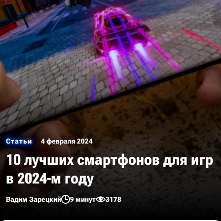
Статьи
4 февраля 2024
10 лучших смартфонов для игр
в 2024-м году
Вадим Зарецкий
9 минут
3178