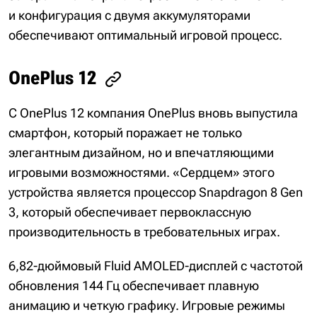
и конфигурация с двумя аккумуляторами
обеспечивают оптимальный игровой процесс.
OnePlus 12
С OnePlus 12 компания OnePlus вновь выпустила
смартфон, который поражает не только
элегантным дизайном, но и впечатляющими
игровыми возможностями. «Сердцем» этого
устройства является процессор Snapdragon 8 Gen
3, который обеспечивает первоклассную
производительность в требовательных играх.
6,82-дюймовый Fluid AMOLED-дисплей с частотой
обновления 144 Гц обеспечивает плавную
анимацию и четкую графику. Игровые режимы