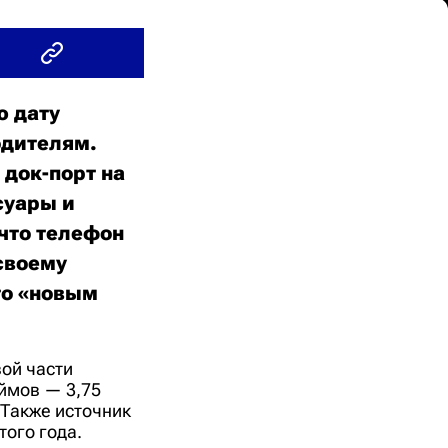
ю дату
одителям.
 док-порт на
суары и
что телефон
своему
то «новым
ой части
юймов — 3,75
 Также источник
того года.