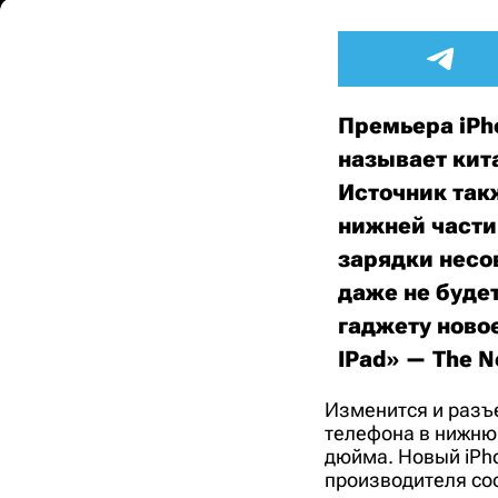
Премьера iPho
называет кит
Источник так
нижней части
зарядки несо
даже не будет
гаджету новое
IPad» — The N
Изменится и разъе
телефона в нижнюю
дюйма. Новый iPho
производителя соо