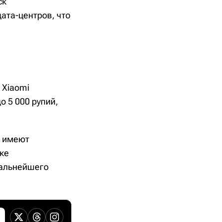
ск
ата-центров, что
 Xiaomi
о 5 000 рупий,
е имеют
ке
дальнейшего