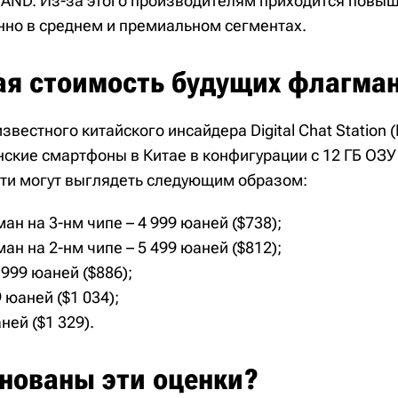
AND. Из-за этого производителям приходится повыш
енно в среднем и премиальном сегментах.
я стоимость будущих флагма
вестного китайского инсайдера Digital Chat Station 
ские смартфоны в Китае в конфигурации с 12 ГБ ОЗУ 
ти могут выглядеть следующим образом:
н на 3-нм чипе – 4 999 юаней ($738);
н на 2-нм чипе – 5 499 юаней ($812);
 999 юаней ($886);
 юаней ($1 034);
аней ($1 329).
снованы эти оценки?