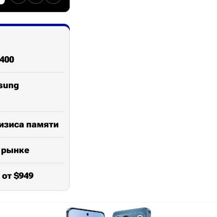
400
sung
ризиса памяти
м рынке
 от $949