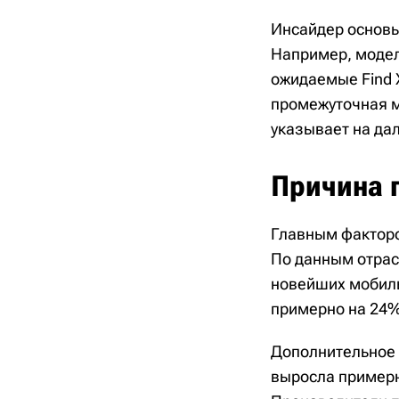
Инсайдер основы
Например, модели
ожидаемые Find X
промежуточная мо
указывает на да
Причина 
Главным факторо
По данным отрас
новейших мобиль
примерно на 24%
Дополнительное 
выросла примерн