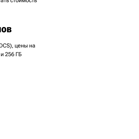
ать стоимость
нов
(DCS), цены на
и 256 ГБ