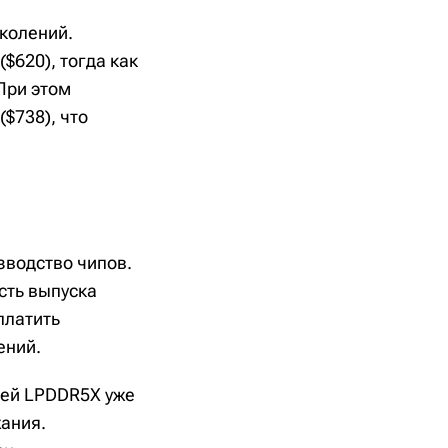
колений.
$620), тогда как
 При этом
$738), что
зводство чипов.
сть выпуска
платить
ений.
лей LPDDR5X уже
ания.