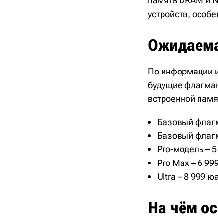
память DRAM и N
устройств, особ
Ожидаема
По информации из
будущие флагман
встроенной памя
Базовый флагма
Базовый флагма
Pro-модель – 5
Pro Max – 6 999
Ultra – 8 999 ю
На чём о