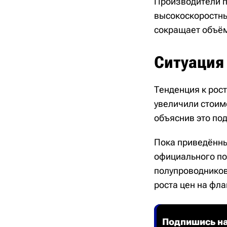
Производители п
высокоскоростны
сокращает объём
Ситуация
Тенденция к рост
увеличили стоимо
объяснив это по
Пока приведённы
официального по
полупроводников
роста цен на фл
Подпишись на