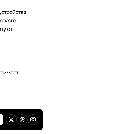
устройства
откого
ту от
тоимость