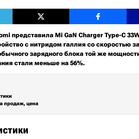
omi представила Mi GaN Charger Type-C 33W
ойство с нитридом галлия со скоростью за
 обычного зарядного блока той же мощност
ания стали меньше на 56%.
стики
а продаж, цена
истики