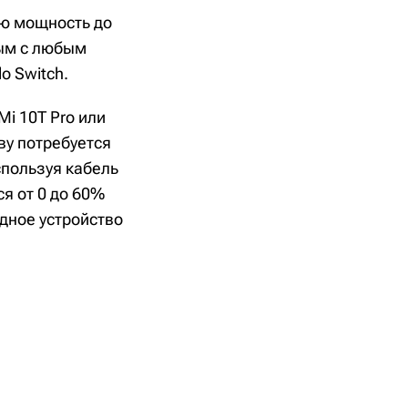
ую мощность до
мым с любым
o Switch.
Mi 10T Pro или
ву потребуется
спользуя кабель
ся от 0 до 60%
ядное устройство