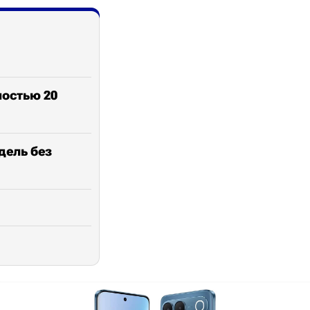
ностью 20
дель без