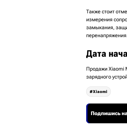
Также стоит отме
измерения сопро
замыкания, защит
перенапряжения
Дата нач
Продажи Xiaomi M
зарядного устрой
Xiaomi
Подпишись на