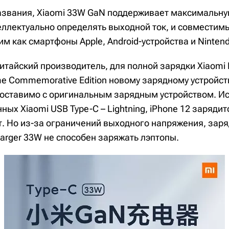
названия, Xiaomi 33W GaN поддерживает максимальн
теллектуально определять выходной ток, и совмести
им как смартфоны Apple, Android-устройства и Nintend
итайский производитель, для полной зарядки Xiaomi 
me Commemorative Edition новому зарядному устройст
опоставимо с оригинальным зарядным устройством. И
ных Xiaomi USB Type-C – Lightning, iPhone 12 зарядит
т. Но из-за ограничений выходного напряжения, зар
arger 33W не способен заряжать лэптопы.