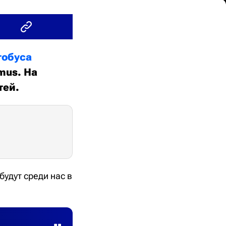
тобуса
mus. На
тей.
удут среди нас в