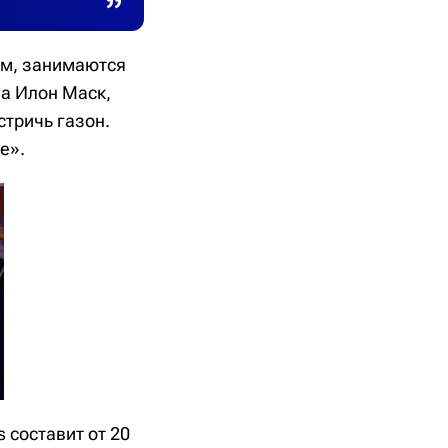
ом, занимаются
la Илон Маск,
стричь газон.
е».
 составит от 20