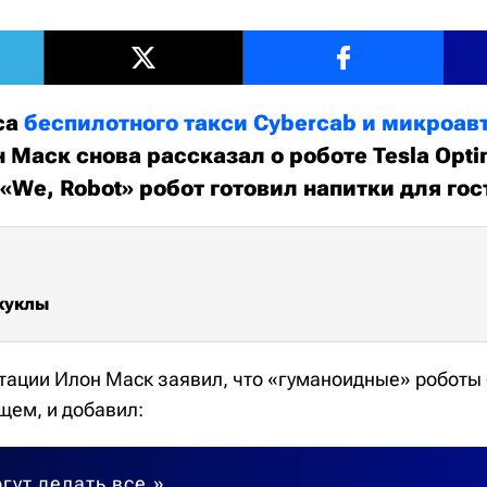
са
беспилотного такси Cybercab и микроав
н Маск снова рассказал о роботе Tesla Opti
«We, Robot» робот готовил напитки для гос
куклы
тации Илон Маск заявил, что «гуманоидные» роботы б
ем, и добавил:
гут делать все.»