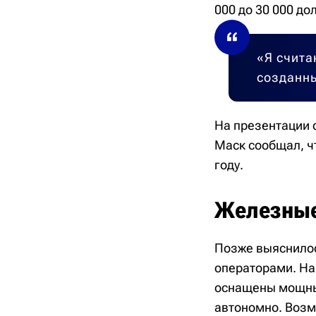
000 до 30 000 до
«Я счита
созданн
На презентации 
Маск сообщал, ч
году.
Железные
Позже выяснилос
операторами. На
оснащены мощным
автономно. Возм