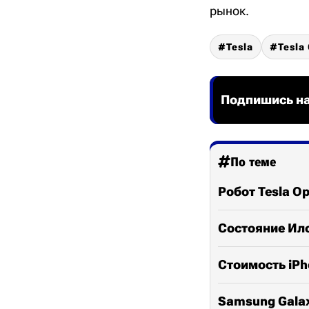
рынок.
Tesla
Tesla
Подпишись на
По теме
Робот Tesla O
Состояние Ил
Стоимость iPh
Samsung Galax