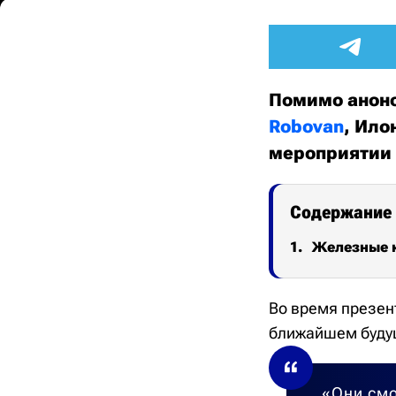
Помимо анон
Robovan
, Ило
мероприятии 
Содержание
Железные 
Во время презен
ближайшем будущ
«Они смо