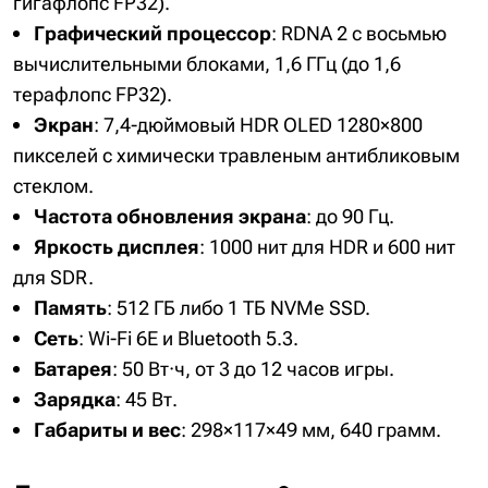
гигафлопс FP32).
Графический процессор
: RDNA 2 с восьмью
вычислительными блоками, 1,6 ГГц (до 1,6
терафлопс FP32).
Экран
: 7,4-дюймовый HDR OLED 1280×800
пикселей с химически травленым антибликовым
стеклом.
Частота обновления
экрана
: до 90 Гц.
Яркость дисплея
: 1000 нит для HDR и 600 нит
для SDR.
Память
: 512 ГБ либо 1 ТБ NVMe SSD.
Сеть
: Wi-Fi 6E и Bluetooth 5.3.
Батарея
: 50 Вт·ч, от 3 до 12 часов игры.
Зарядка
: 45 Вт.
Габариты и вес
: 298×117×49 мм, 640 грамм.