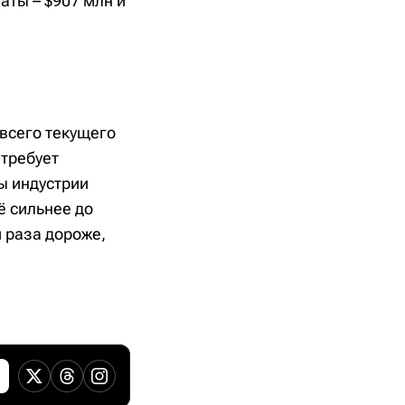
аты – $907 млн и
всего текущего
 требует
ы индустрии
ё сильнее до
и раза дороже,