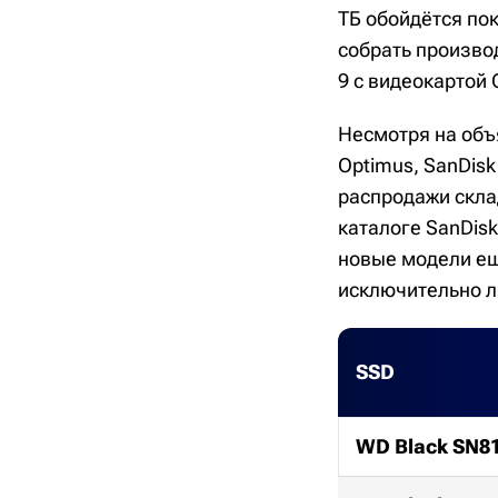
ТБ обойдётся по
собрать производ
9 с видеокартой 
Несмотря на объ
Optimus, SanDisk
распродажи скла
каталоге SanDisk
новые модели ещ
исключительно л
SSD
WD Black SN8