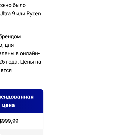
можно было
ltra 9 или Ryzen
 брендом
о, для
влены в онлайн-
26 года. Цены на
ается
мендованная
цена
$999,99