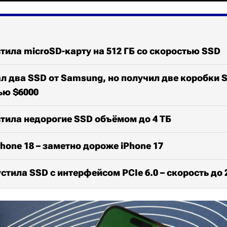
тила microSD-карту на 512 ГБ со скоростью SSD
л два SSD от Samsung, но получил две коробки 
ью $6000
тила недорогие SSD объёмом до 4 ТБ
Phone 18 – заметно дороже iPhone 17
тила SSD с интерфейсом PCIe 6.0 – скорость до 2