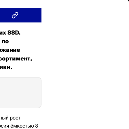
их SSD.
 по
ожание
ссортимент,
тики.
ный рост
рсия ёмкостью 8