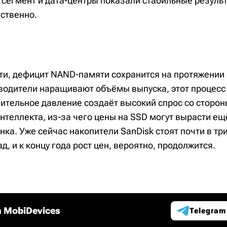
 сегмент и дата-центры показали стабильные результ
тственно.
ти, дефицит NAND-памяти сохранится на протяжении 
зводители наращивают объёмы выпуска, этот процесс
ительное давление создаёт высокий спрос со сторон
нтеллекта, из-за чего цены на SSD могут вырасти ещ
ка. Уже сейчас накопители SanDisk стоят почти в тр
д, и к концу года рост цен, вероятно, продолжится.
 MobiDevices
Telegram