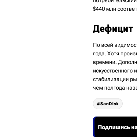
потребительский
$440 млн соотве
Дефицит
По всей видимос
года. Хотя прои
времени. Дополн
искусственного и
стабилизации рын
чем полгода наза
SanDisk
Подпишись на