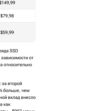
$149,99
$79,98
$59,99
 ряда SSD
в зависимости от
за относительно
 за второй
1% больше, чем
ной вклад внесло
а как