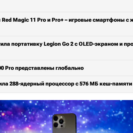
Red Magic 11 Pro и Pro+ – игровые смартфоны с
ила портативку Legion Go 2 с OLED-экраном и п
300 Pro представлены глобально
вила 288-ядерный процессор с 576 МБ кеш-памяти