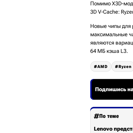
Помимо X3D-моде
3D V-Cache: Ryze
Новые чипы для 
максимальные час
являются вариац
64 МБ кэша L3.
AMD
Ryzen
Подпишись на
По теме
Lenovo предст