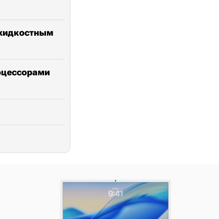
 жидкостным
роцессорами