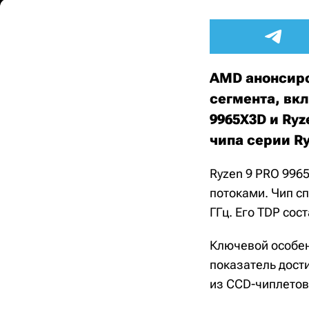
AMD анонсиро
сегмента, вкл
9965X3D и Ry
чипа серии Ry
Ryzen 9 PRO 9965
потоками. Чип сп
ГГц. Его TDP сос
Ключевой особен
показатель дост
из CCD-чиплетов