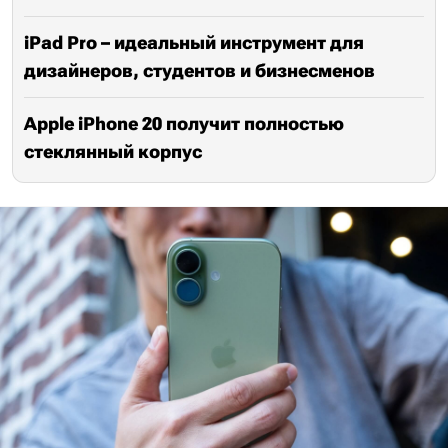
iPad Pro – идеальный инструмент для
дизайнеров, студентов и бизнесменов
Apple iPhone 20 получит полностью
стеклянный корпус