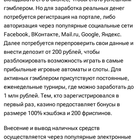
гэмблером. Но для заработка реальных денег
потребуется регистрация на портале, либо
авторизация через популярные социальные сети
Facebook, ВКонтакте, Mail.ru, Google, Яндекс.
Далее потребуется перепроверить свои данные и
внести депозит от 200 рублей, чтобы
разблокировать возможность играть в самые
прибыльные игровые автоматы и слоты. Для
активных гэмблером присутствуют постоянные,
еженедельные турниры, где можно заработать до
1 млн рублей. Тем, кто зарегистрировался в
первый раз, казино предоставляет бонусы в
размере 100% кэшбэка и 200 фриспинов.
Внесение и вывод наличных средств
осуществляется через популярные электронные