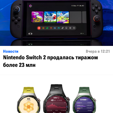
Новости
Вчера в 12:21
Nintendo Switch 2 продалась тиражом
более 23 млн