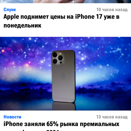
Слухи
10 часов назад
Apple поднимет цены на iPhone 17 уже в
понедельник
Новости
13 часов назад
iPhone заняли 65% рынка премиальных