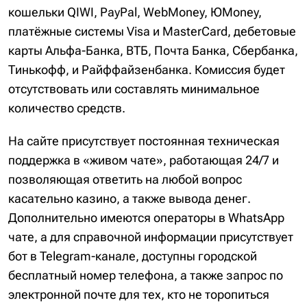
кошельки QIWI, PayPal, WebMoney, ЮMoney,
платёжные системы Visa и MasterCard, дебетовые
карты Альфа-Банка, ВТБ, Почта Банка, Сбербанка,
Тинькофф, и Райффайзенбанка. Комиссия будет
отсутствовать или составлять минимальное
количество средств.
На сайте присутствует постоянная техническая
поддержка в «живом чате», работающая 24/7 и
позволяющая ответить на любой вопрос
касательно казино, а также вывода денег.
Дополнительно имеются операторы в WhatsApp
чате, а для справочной информации присутствует
бот в Telegram-канале, доступны городской
бесплатный номер телефона, а также запрос по
электронной почте для тех, кто не торопиться