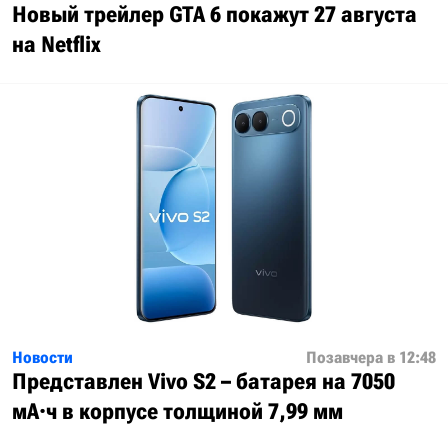
Новый трейлер GTA 6 покажут 27 августа
на Netflix
Новости
Позавчера в 12:48
Представлен Vivo S2 – батарея на 7050
мА·ч в корпусе толщиной 7,99 мм