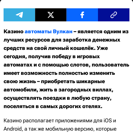
Казино
автоматы Вулкан
– является одним из
лучших ресурсов для заработка денежных
средств на свой личный кошелёк. Уже
сегодня, получив победу в игровых
автоматах и с помощью слотов, пользователь
имеет возможность полностью изменить
свою жизнь – приобретать шикарные
автомобили, жить в загородных виллах,
осуществлять поездки в любую страну,
поселяться в самых дорогих отелях.
Казино располагает приложениями для iOS и
Android, а так же мобильную версию, которые