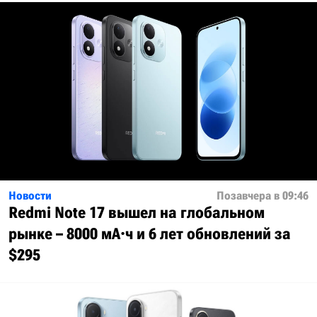
Новости
Позавчера в 09:46
Redmi Note 17 вышел на глобальном
рынке – 8000 мА·ч и 6 лет обновлений за
$295