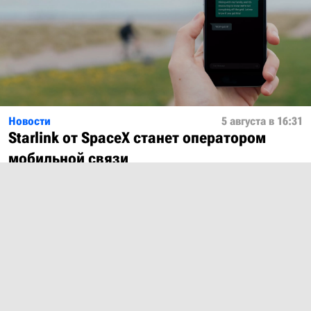
Новости
5 августа в 16:31
Starlink от SpaceX станет оператором
мобильной связи
Показать ещё
О проекте
Лицензия
Обратная связь