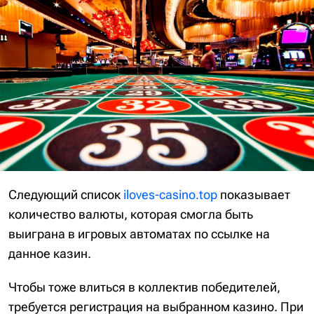
Следующий список
iloves-casino.top
показывает
количество валюты, которая смогла быть
выиграна в игровых автоматах по ссылке на
данное казин.
Чтобы тоже влиться в коллектив победителей,
требуется регистрация на выбранном казино. При