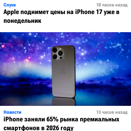
Слухи
10 часов назад
Apple поднимет цены на iPhone 17 уже в
понедельник
Новости
13 часов назад
iPhone заняли 65% рынка премиальных
смартфонов в 2026 году