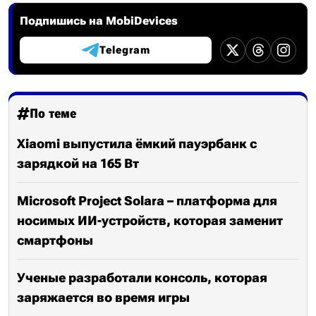
Подпишись на MobiDevices
Telegram
По теме
Xiaomi выпустила ёмкий пауэрбанк с
зарядкой на 165 Вт
Microsoft Project Solara – платформа для
носимых ИИ-устройств, которая заменит
смартфоны
Ученые разработали консоль, которая
заряжается во время игры