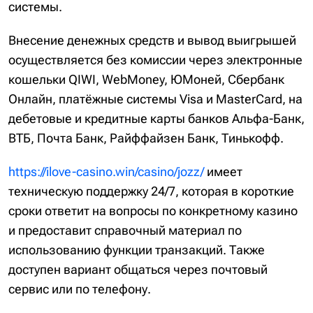
системы.
Внесение денежных средств и вывод выигрышей
осуществляется без комиссии через электронные
кошельки QIWI, WebMoney, ЮМоней, Сбербанк
Онлайн, платёжные системы Visa и MasterCard, на
дебетовые и кредитные карты банков Альфа-Банк,
ВТБ, Почта Банк, Райффайзен Банк, Тинькофф.
https://ilove-casino.win/casino/jozz/
имеет
техническую поддержку 24/7, которая в короткие
сроки ответит на вопросы по конкретному казино
и предоставит справочный материал по
использованию функции транзакций. Также
доступен вариант общаться через почтовый
сервис или по телефону.