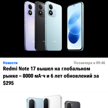
Новости
Позавчера в 09:46
Redmi Note 17 вышел на глобальном
рынке – 8000 мА·ч и 6 лет обновлений за
$295