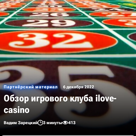
Партнёрский материал
6 декабря 2022
Обзор игрового клуба ilove-
casino
Вадим Зарецкий
3 минуты
413