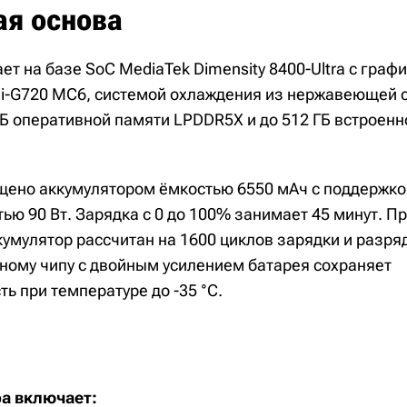
ая основа
т на базе SoC MediaTek Dimensity 8400-Ultra с граф
i-G720 MC6, системой охлаждения из нержавеющей 
ГБ оперативной памяти LPDDR5X и до 512 ГБ встроен
щено аккумулятором ёмкостью 6550 мАч с поддержко
ью 90 Вт. Зарядка с 0 до 100% занимает 45 минут. П
кумулятор рассчитан на 1600 циклов зарядки и разря
ому чипу с двойным усилением батарея сохраняет
ь при температуре до -35 °C.
а включает: