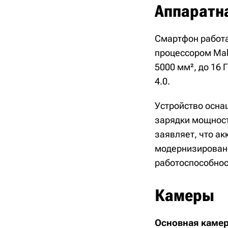
Аппаратн
Смартфон работае
процессором Mal
5000 мм², до 16 
4.0.
Устройство осна
зарядки мощност
заявляет, что ак
модернизированн
работоспособност
Камеры
Основная камер