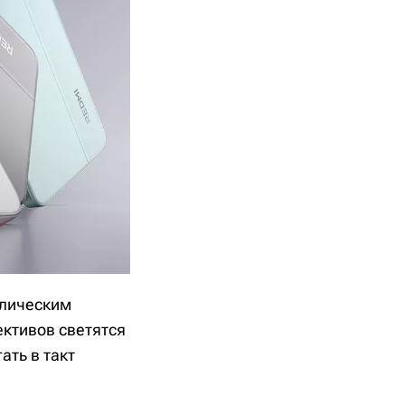
ллическим
ективов светятся
ать в такт