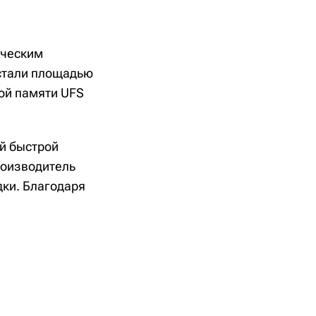
ическим
стали площадью
ной памяти UFS
й быстрой
роизводитель
дки. Благодаря