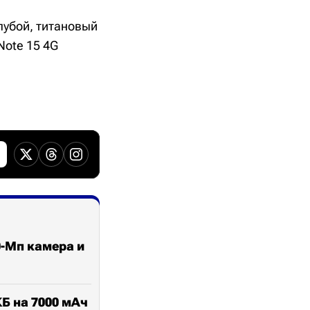
лубой, титановый
Note 15 4G
0-Мп камера и
КБ на 7000 мАч