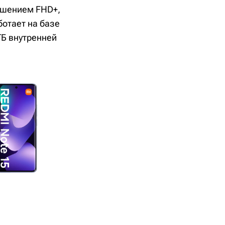
ешением FHD+,
ботает на базе
 ГБ внутренней