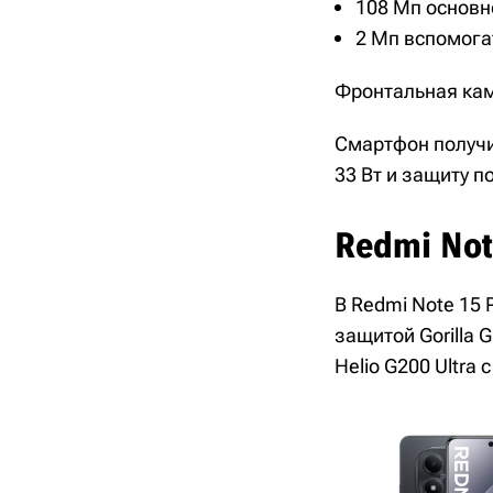
108 Мп основн
2 Мп вспомога
Фронтальная кам
Смартфон получи
33 Вт и защиту по
Redmi Not
В Redmi Note 15 
защитой Gorilla 
Helio G200 Ultra