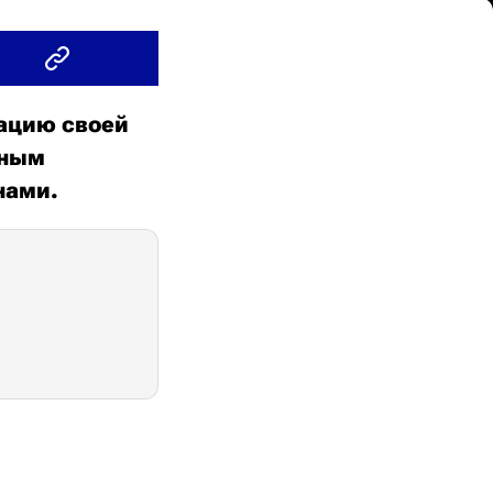
тацию своей
щным
нами.