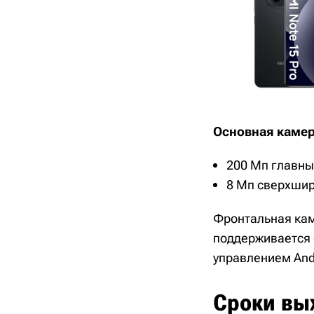
Основная камер
200 Мп главны
8 Мп сверхшир
Фронтальная кам
поддерживается 
управлением Andr
Сроки вых