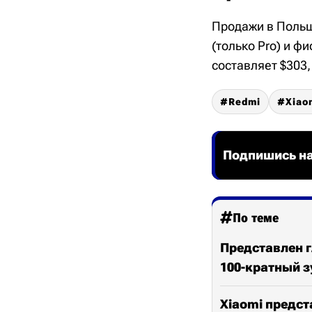
Продажи в Польш
(только Pro) и ф
составляет $303, 
Redmi
Xiao
Подпишись на
По теме
Представлен г
100-кратный 
Xiaomi предст