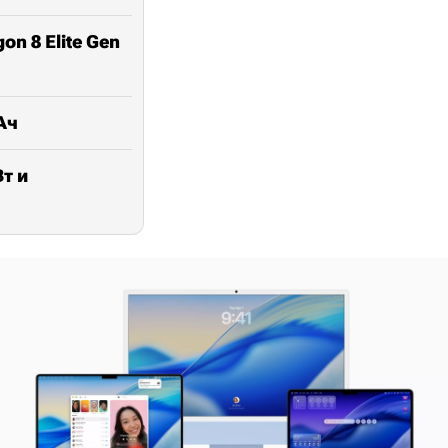
on 8 Elite Gen
Ач
Вт и