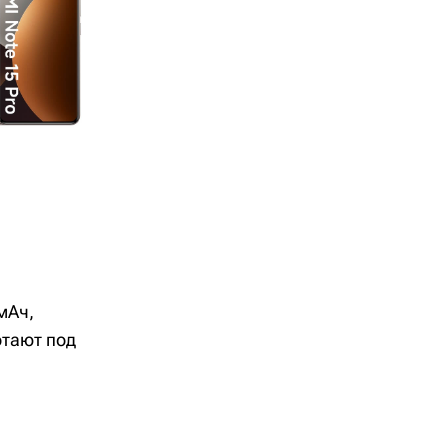
мАч,
отают под