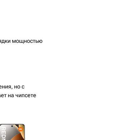
рядки мощностью
ния, но с
ает на чипсете