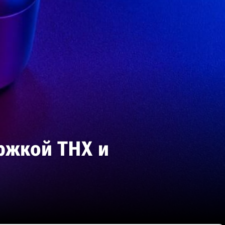
ржкой THX и