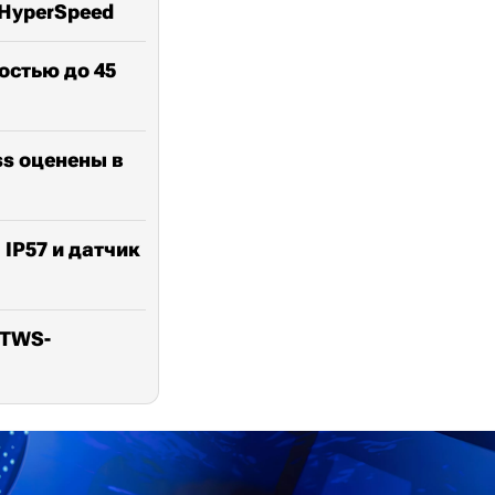
HyperSpeed
остью до 45
ss оценены в
 IP57 и датчик
 TWS-