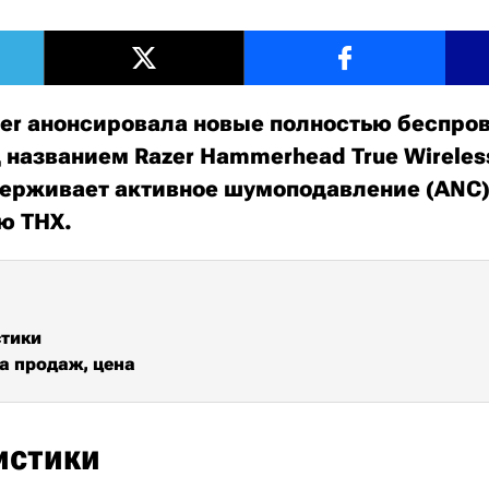
er анонсировала новые полностью беспро
 названием Razer Hammerhead True Wireless
ерживает активное шумоподавление (ANC)
ю THX.
стики
а продаж, цена
истики