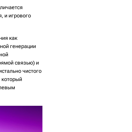
тличается
, и игрового
ния как
нной генерации
ной
рямой связью) и
истально чистого
, который
улевым