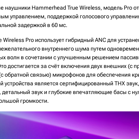
ые наушники Hammerhead True Wireless, модель Pro о
ым управлением, поддержкой голосового управления
ьной задержкой в ​​60 мс.
 Wireless Pro использует гибридный ANC для устране
 нежелательного внутреннего шума путем одновреме
ых волн в сочетании с улучшенным решением пассив
то достигается за счёт включения двух внешних (с п
 (с обратной связью) микрофонов для обеспечения кр
й устройства является сертифицированный THX звук
, детальный звук и глубокие впечатляющие басы с н
ольшой громкости.