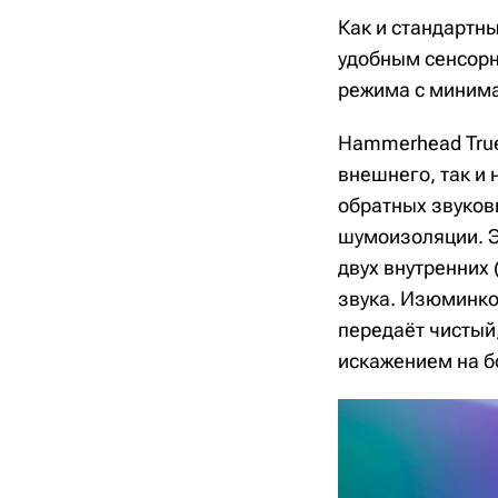
Как и стандартн
удобным сенсорн
режима с минимал
Hammerhead True
внешнего, так и
обратных звуков
шумоизоляции. Э
двух внутренних
звука. Изюминко
передаёт чистый
искажением на б