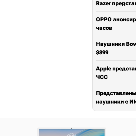
Razer предст
OPPO анонсир
часов
Наушники Bower
$899
Apple представ
ЧСС
Представлены 
наушники с И