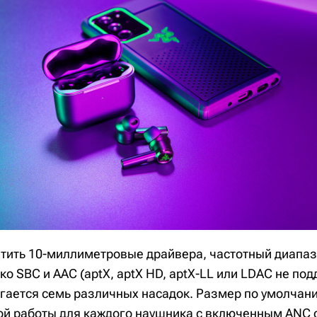
тить 10-миллиметровые драйвера, частотный диапазо
ко SBC и AAC (aptX, aptX HD, aptX-LL или LDAC не по
гается семь различных насадок. Размер по умолчани
й работы для каждого наушника с включенным ANC 