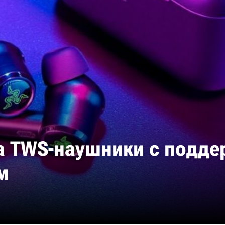
а TWS-наушники с подде
м