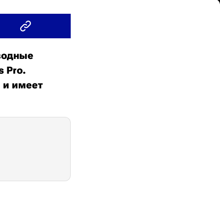
водные
 Pro.
 и имеет