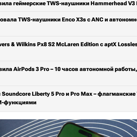
авила геймерские TWS-наушники Hammerhead V3 
овала TWS-наушники Enco X3s с ANC и автономн
s & Wilkins Px8 S2 McLaren Edition с aptX Lossle
ила AirPods 3 Pro – 10 часов автономной работы,
Soundcore Liberty 5 Pro и Pro Max – флагманские
И-функциями