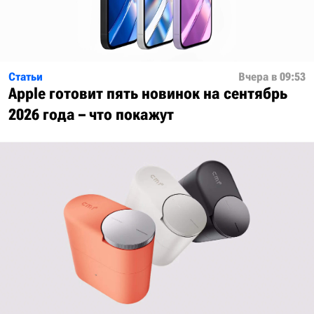
Статьи
Вчера в 09:53
Apple готовит пять новинок на сентябрь
2026 года – что покажут