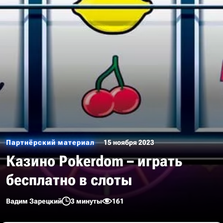
Партнёрский материал
15 ноября 2023
Казино Pokerdom – играть
бесплатно в слоты
Вадим Зарецкий
3 минуты
161