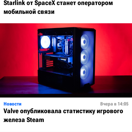
Starlink от SpaceX станет оператором
мобильной связи
Новости
Вчера в 14:05
Valve опубликовала статистику игрового
железа Steam