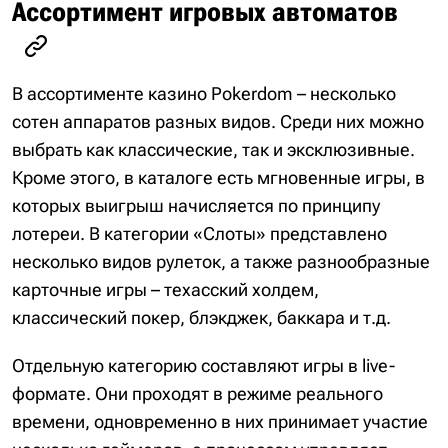
Ассортимент игровых автоматов
В ассортименте казино Pokerdom – несколько
сотен аппаратов разных видов. Среди них можно
выбрать как классические, так и эксклюзивные.
Кроме этого, в каталоге есть мгновенные игры, в
которых выигрыш начисляется по принципу
лотереи. В категории «Слоты» представлено
несколько видов рулеток, а также разнообразные
карточные игры – техасский холдем,
классический покер, блэкджек, баккара и т.д.
Отдельную категорию составляют игры в live-
формате. Они проходят в режиме реального
времени, одновременно в них принимает участие