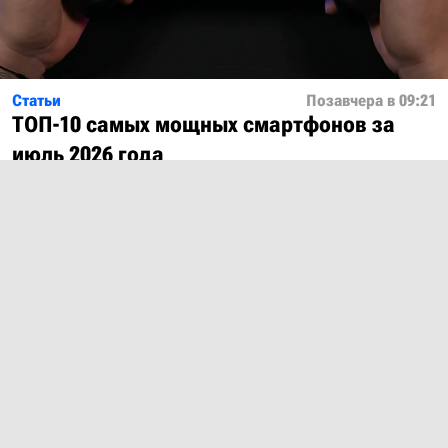
Статьи
Позавчера в 09:21
ТОП-10 самых мощных смартфонов за
июль 2026 года
Показать ещё
О проекте
Лицензия
Обратная связь
© 2012 – 2026 MobiDevices.com
Использование материалов без ссылки запрещено. Почта:
md@mobidevices.com