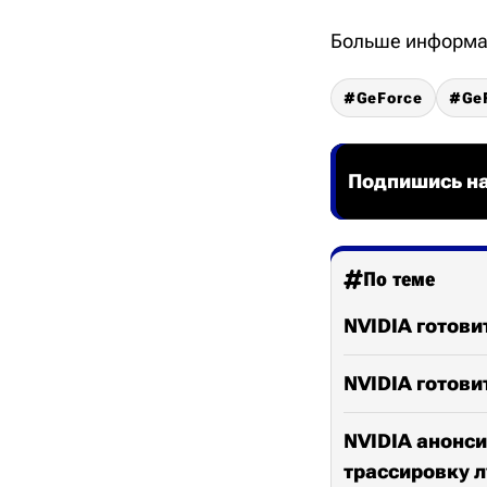
Больше информац
GeForce
Ge
Подпишись на
По теме
NVIDIA готови
NVIDIA готовит
NVIDIA анонси
трассировку 