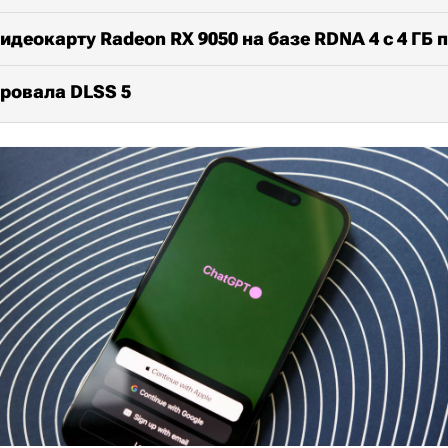
идеокарту Radeon RX 9050 на базе RDNA 4 с 4 ГБ 
ровала DLSS 5