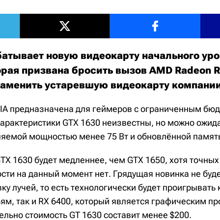
батывает новую видеокарту начального уро
орая призвана бросить вызов AMD Radeon R
заменить устаревшую видеокарту компани
DIA предназначена для геймеров с ограниченным бю
арактеристики GTX 1630 неизвестны, но можно ожид
ебляемой мощностью менее 75 Вт и обновлённой памя
TX 1630 будет медленнее, чем GTX 1650, хотя точных
сти на данный момент нет. Грядущая новинка не буд
ку лучей, то есть технологически будет проигрывать 
ям, так и RX 6400, который является графическим пр
ельно стоимость GT 1630 составит менее $200.