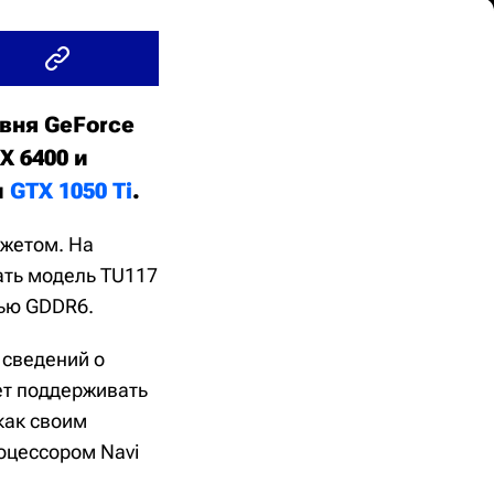
вня GeForce
X 6400 и
и
GTX 1050 Ti
.
джетом. На
ать модель TU117
тью GDDR6.
 сведений о
ет поддерживать
как своим
оцессором Navi