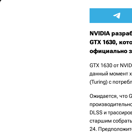
NVIDIA разра
GTX 1630, кот
официально 
GTX 1630 от NVI
данный момент х
(Turing) с потр
Ожидается, что G
производительно
DLSS и трассиров
старшим собрать
24. Предположит