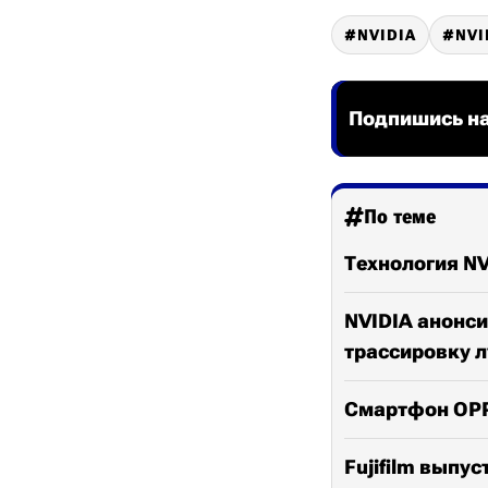
NVIDIA
NVI
Подпишись на
По теме
Технология NV
NVIDIA анонси
трассировку 
Смартфон OPPO
Fujifilm выпу