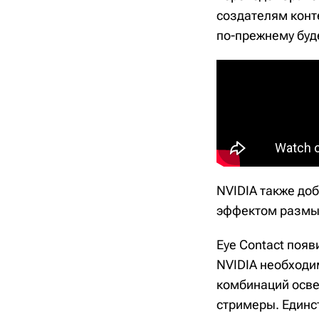
создателям конте
по-прежнему буд
NVIDIA также до
эффектом размыт
Eye Contact появ
NVIDIA необходи
комбинаций осве
стримеры. Единс