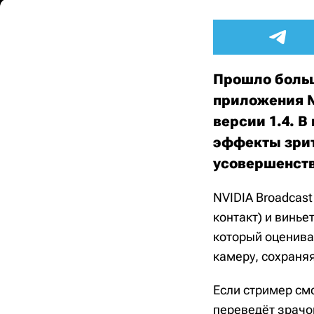
Прошло больш
приложения N
версии 1.4. 
эффекты зрит
усовершенст
NVIDIA Broadcast
контакт) и винье
который оценива
камеру, сохраняя
Если стример см
переведёт зрачок