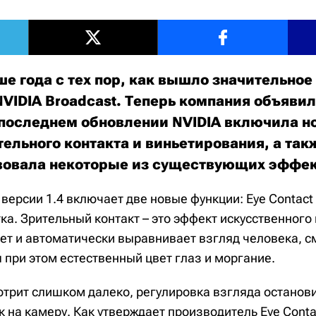
е года с тех пор, как вышло значительное
VIDIA Broadcast. Теперь компания объявил
В последнем обновлении NVIDIA включила н
ельного контакта и виньетирования, а так
вовала некоторые из существующих эффе
 версии 1.4 включает две новые функции: Eye Contact
тка. Зрительный контакт – это эффект искусственного
ет и автоматически выравнивает взгляд человека, с
 при этом естественный цвет глаз и моргание.
отрит слишком далеко, регулировка взгляда останови
 на камеру. Как утверждает производитель Eye Conta