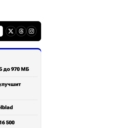
Б до 970 МБ
 улучшит
lblad
16 500