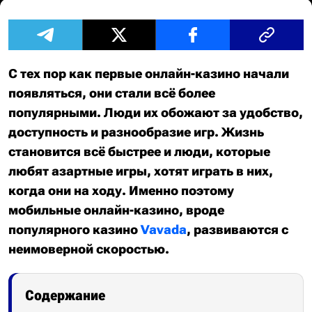
С тех пор как первые онлайн-казино начали
появляться, они стали всё более
популярными. Люди их обожают за удобство,
доступность и разнообразие игр. Жизнь
становится всё быстрее и люди, которые
любят азартные игры, хотят играть в них,
когда они на ходу. Именно поэтому
мобильные онлайн-казино, вроде
популярного казино
Vavada
, развиваются с
неимоверной скоростью.
Содержание