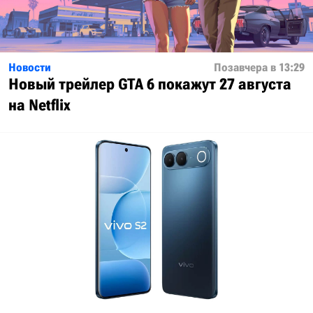
Новости
Позавчера в 13:29
Новый трейлер GTA 6 покажут 27 августа
на Netflix