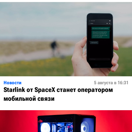
Новости
5 августа в 16:31
Starlink от SpaceX станет оператором
мобильной связи