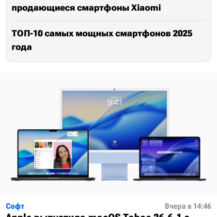
продающиеся смартфоны Xiaomi
ТОП-10 самых мощных смартфонов 2025
года
Софт
Вчера в 14:46