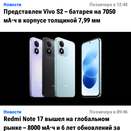
Новости
Позавчера в 12:48
Представлен Vivo S2 – батарея на 7050
мА·ч в корпусе толщиной 7,99 мм
Новости
Позавчера в 09:46
Redmi Note 17 вышел на глобальном
рынке – 8000 мА·ч и 6 лет обновлений за