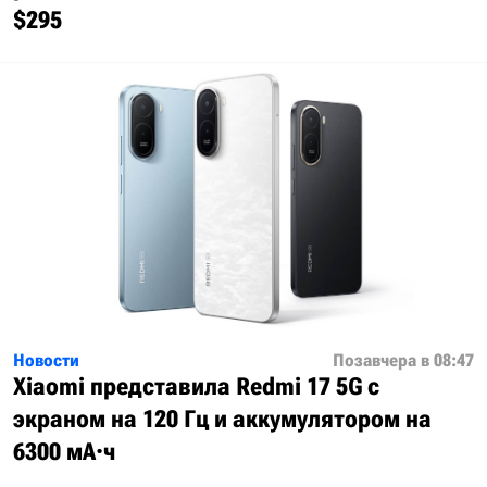
$295
Новости
Позавчера в 08:47
Xiaomi представила Redmi 17 5G с
экраном на 120 Гц и аккумулятором на
6300 мА·ч