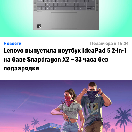
Новости
Позавчера в 16:24
Lenovo выпустила ноутбук IdeaPad 5 2-in-1
на базе Snapdragon X2 – 33 часа без
подзарядки