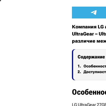
Компания LG 
UltraGear – U
различие меж
Содержание
Особеннос
Доступност
Особенно
LG UltraGear 27