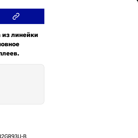
 из линейки
сновное
плеев.
 32GR93U-B