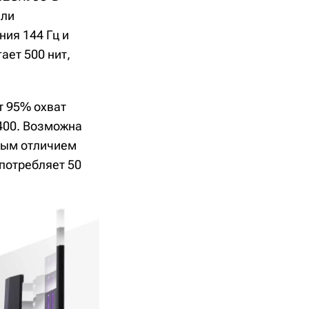
ели
ия 144 Гц и
ает 500 нит,
т 95% охват
 400. Возможна
тным отличием
потребляет 50