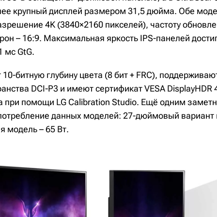
лее крупный дисплей размером 31,5 дюйма. Обе мод
зрешение 4K (3840×2160 пикселей), частоту обновлен
он – 16:9. Максимальная яркость IPS-панелей достиг
1 мс GtG.
10-битную глубину цвета (8 бит + FRC), поддерживаю
ранства DCI-P3 и имеют сертификат VESA DisplayHDR
а при помощи LG Calibration Studio. Ещё одним заме
потребление данных моделей: 27-дюймовый вариант 
я модель – 65 Вт.