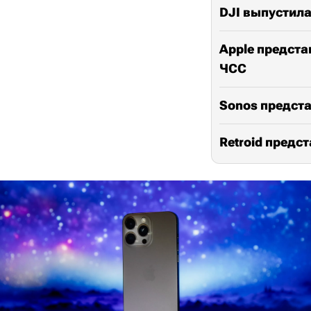
DJI выпустил
Apple представ
ЧСС
Sonos предста
Retroid предс