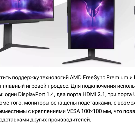
етить поддержку технологий AMD FreeSync Premium и 
т плавный игровой процесс. Для подключения испол
 один DisplayPort 1.4, два порта HDMI 2.1, три порта 
оме того, мониторы оснащены подставками, с возм
совместимы с креплениями VESA 100×100 мм, что поз
подставками других производителей.