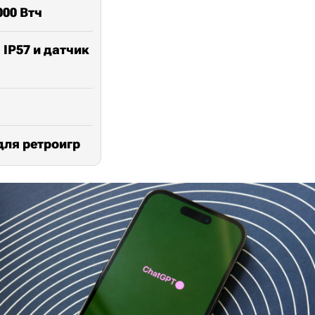
00 Втч
 IP57 и датчик
для ретроигр