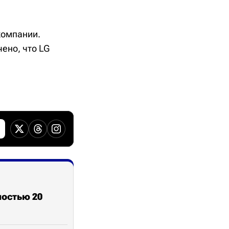
компании.
ено, что LG
ностью 20