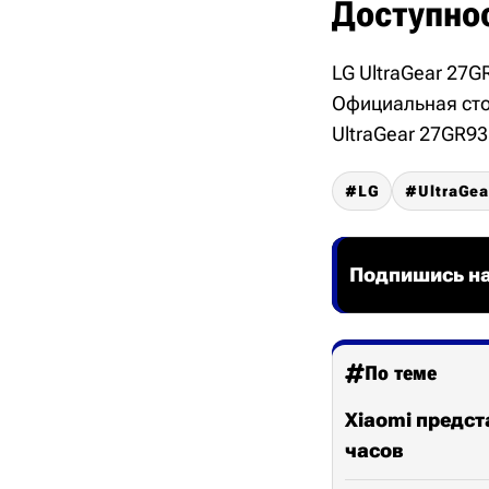
Доступнос
LG UltraGear 27G
Официальная сто
UltraGear 27GR93
LG
UltraGea
Подпишись на
По теме
Xiaomi предст
часов