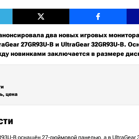
анонсировала два новых игровых монитора
ltraGear 27GR93U-B и UltraGear 32GR93U-B. О
ду новинками заключается в размере дис
ти
ь, цена
сти
GR93U-B оснащён 27-дюймовой панелью, а в UltraGear