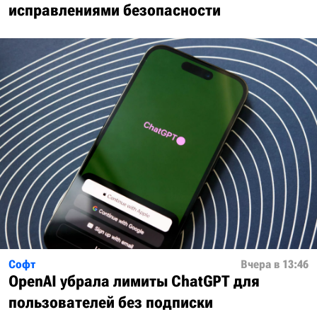
исправлениями безопасности
Софт
Вчера в 13:46
OpenAI убрала лимиты ChatGPT для
пользователей без подписки