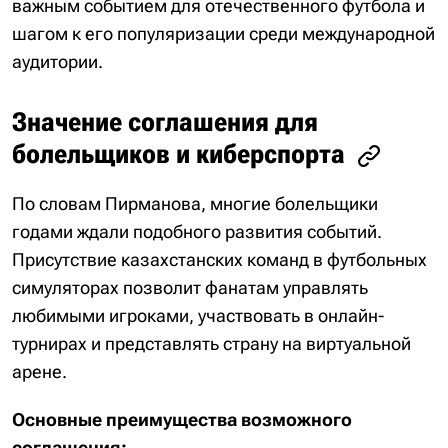
важным событием для отечественного футбола и
шагом к его популяризации среди международной
аудитории.
Значение соглашения для
болельщиков и киберспорта
По словам Пирманова, многие болельщики
годами ждали подобного развития событий.
Присутствие казахстанских команд в футбольных
симуляторах позволит фанатам управлять
любимыми игроками, участвовать в онлайн-
турнирах и представлять страну на виртуальной
арене.
Основные преимущества возможного
соглашения: