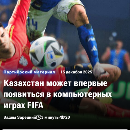
Партнёрский материал
15 декабря 2025
Казахстан может впервые
появиться в компьютерных
играх FIFA
Вадим Зарецкий
3 минуты
20