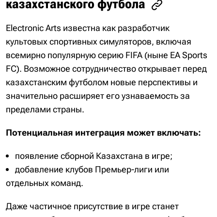
казахстанского футбола
Electronic Arts известна как разработчик
культовых спортивных симуляторов, включая
всемирно популярную серию FIFA (ныне EA Sports
FC). Возможное сотрудничество открывает перед
казахстанским футболом новые перспективы и
значительно расширяет его узнаваемость за
пределами страны.
Потенциальная интеграция может включать:
появление сборной Казахстана в игре;
добавление клубов Премьер-лиги или
отдельных команд.
Даже частичное присутствие в игре станет