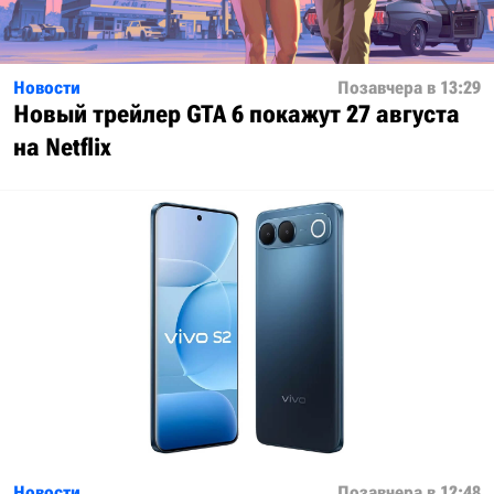
Новости
Позавчера в 13:29
Новый трейлер GTA 6 покажут 27 августа
на Netflix
Новости
Позавчера в 12:48