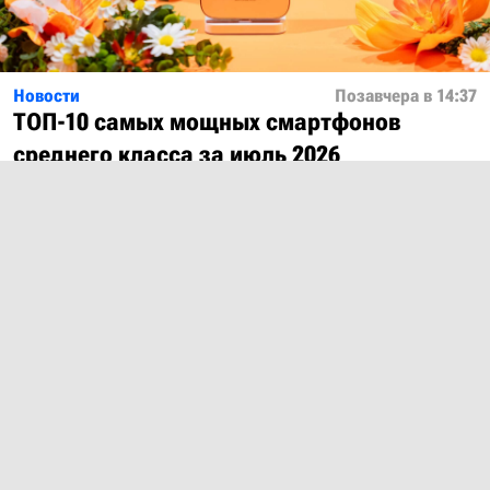
Новости
Позавчера в 14:37
ТОП-10 самых мощных смартфонов
среднего класса за июль 2026
Показать ещё
О проекте
Лицензия
Обратная связь
© 2012 – 2026 MobiDevices.com
Использование материалов без ссылки запрещено. Почта:
md@mobidevices.com