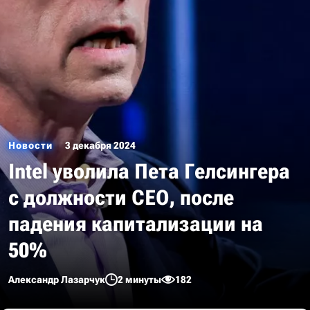
Новости
3 декабря 2024
Intel уволила Пета Гелсингера
с должности CEO, после
падения капитализации на
50%
Александр Лазарчук
2 минуты
182