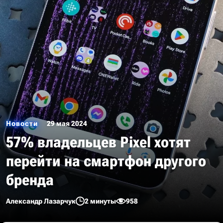
Новости
29 мая 2024
57% владельцев Pixel хотят
перейти на смартфон другого
бренда
Александр Лазарчук
2 минуты
958