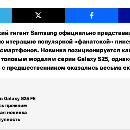
й гигант Samsung официально представил
ую итерацию популярной «фанатской» лин
смартфонов. Новинка позиционируется ка
 топовым моделям серии Galaxy S25, одна
 с предшественником оказались весьма 
в Galaxy S25 FE
сь прежним
ая новинка
тупность