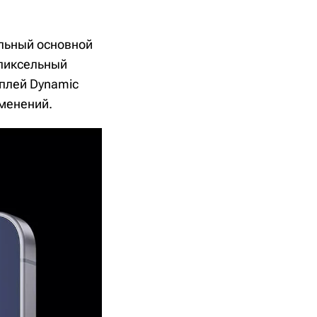
льный основной
апиксельный
плей Dynamic
менений.