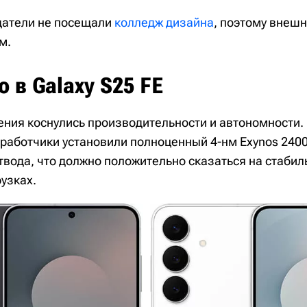
здатели не посещали
колледж дизайна
, поэтому внеш
м.
о в Galaxy S25 FE
ния коснулись производительности и автономности.
зработчики установили полноценный 4-нм Exynos 240
твода, что должно положительно сказаться на стабил
узках.