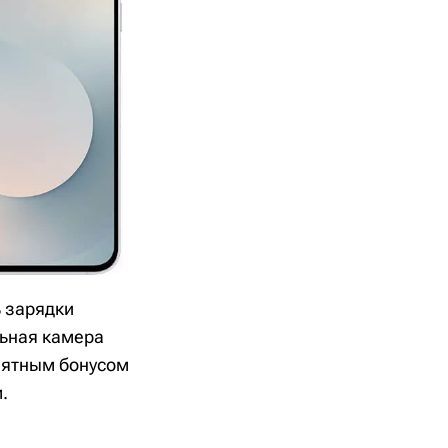
ь зарядки
льная камера
иятным бонусом
.