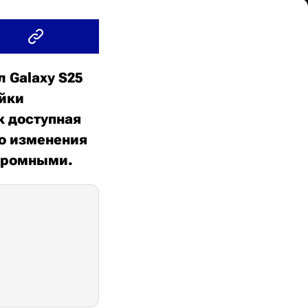
 Galaxy S25
ейки
к доступная
ко изменения
скромными.