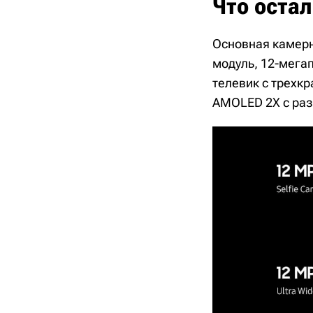
Что оста
Основная камерн
модуль, 12-мега
телевик с трехк
AMOLED 2X с раз