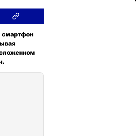
й смартфон
рывая
 сложенном
н.