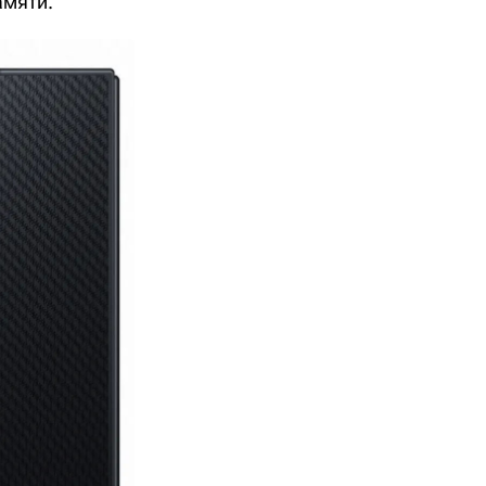
амяти.