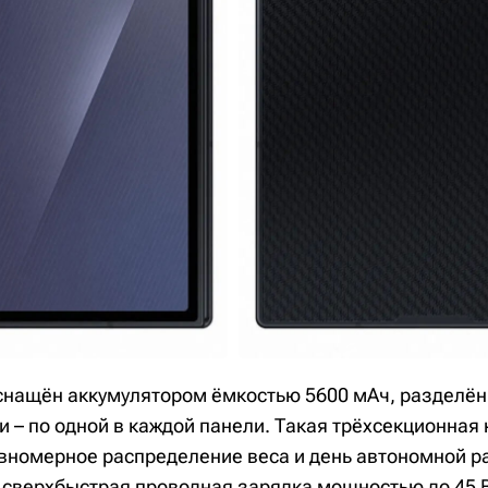
 оснащён аккумулятором ёмкостью 5600 мАч, разделё
 – по одной в каждой панели. Такая трёхсекционная
вномерное распределение веса и день автономной р
сверхбыстрая проводная зарядка мощностью до 45 В