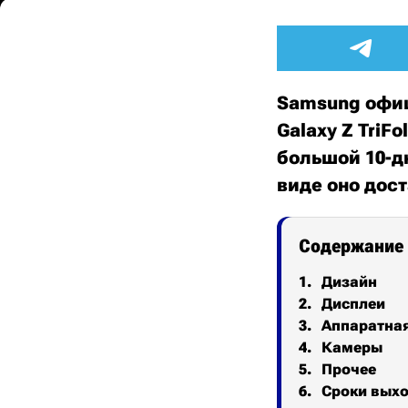
Samsung офиц
Galaxy Z Tri
большой 10-д
виде оно дос
Содержание
Дизайн
Дисплеи
Аппаратна
Камеры
Прочее
Сроки выхо