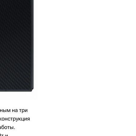
нным на три
 конструкция
аботы.
т и