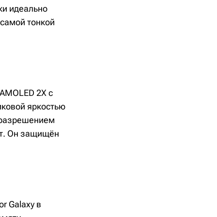
ки идеально
 самой тонкой
 AMOLED 2X с
иковой яркостью
с разрешением
ит. Он защищён
r Galaxy в