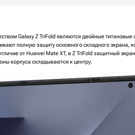
твом Galaxy Z TriFold являются двойные титановые
ивают полную защиту основного складного экрана, ко
отличие от Huawei Mate XT, в Z TriFold защитный экр
роны корпуса складываются к центру.