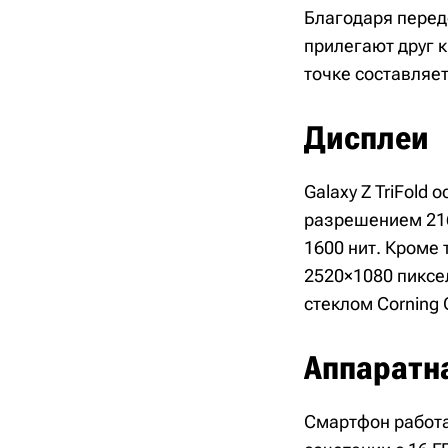
Благодаря перед
прилегают друг к
точке составляет
Дисплеи
Galaxy Z TriFol
разрешением 216
1600 нит. Кроме
2520×1080 пиксел
стеклом Corning G
Аппаратн
Смартфон работае