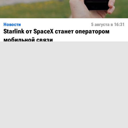
Новости
5 августа в 16:31
Starlink от SpaceX станет оператором
мобильной связи
Показать ещё
О проекте
Лицензия
Обратная связь
© 2012 – 2026 MobiDevices.com
Использование материалов без ссылки запрещено. Почта:
md@mobidevices.com